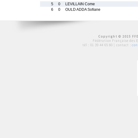
5
0
LEVILLAIN Come
6
0
OULD ADDA Sofiane
Copyright © 2015 FFE
Fédération Française des 
tél :
01 39 44 65 80
| contact :
con