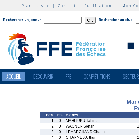
Plan du site
|
Contact
|
Publications
|
Mon C
Rechercher un joueur
Rechercher un club
ACCUEIL
DÉCOUVRIR
FFE
COMPÉTITIONS
SECTEU
Manc
R
Ech.
Pts
Blancs
1
0
MAHITUKU Tahina
2
0
WAGNER Sohan
3
0
LEMARCHAND Charlie
4
0
CHARMES Arthur