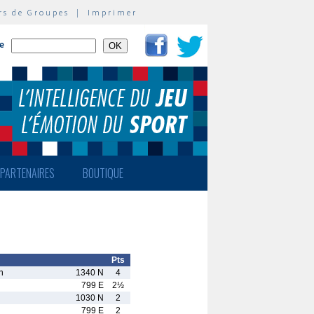
rs de Groupes
|
Imprimer
te
PARTENAIRES
BOUTIQUE
Pts
n
1340 N
4
799 E
2½
1030 N
2
799 E
2