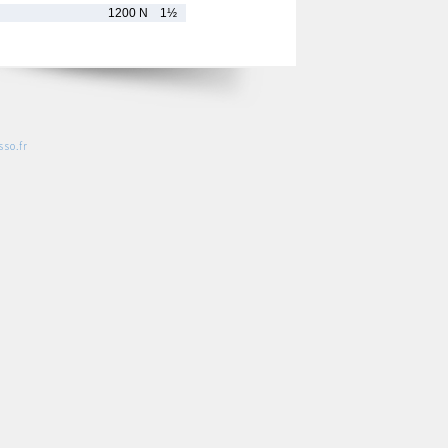
1200 N
1½
so.fr