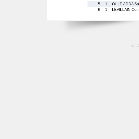
5
1
OULD ADDA So
6
1
LEVILLAIN Co
tél :