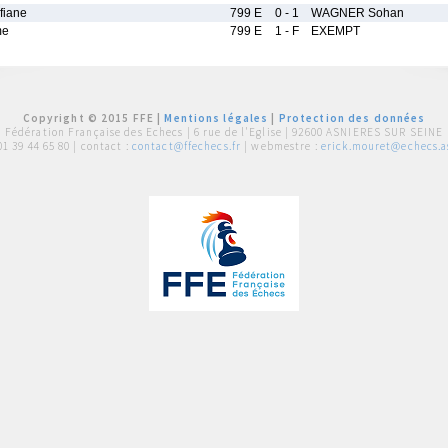
fiane
799 E
0 - 1
WAGNER Sohan
me
799 E
1 - F
EXEMPT
Copyright © 2015 FFE |
Mentions légales
|
Protection des données
Fédération Française des Echecs |
6 rue de l'Eglise | 92600 ASNIERES SUR SEINE
01 39 44 65 80
| contact :
contact@ffechecs.fr
| webmestre :
erick.mouret@echecs.as