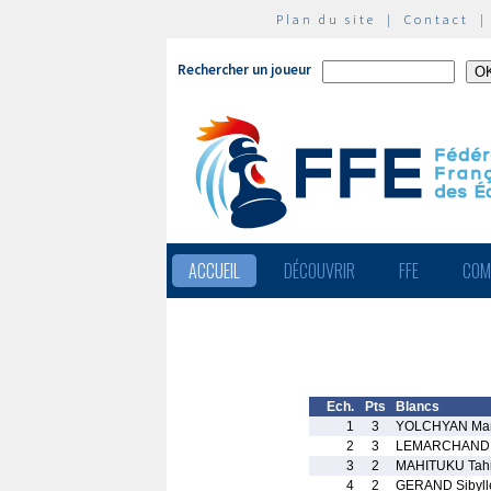
Plan du site
|
Contact
Rechercher un joueur
ACCUEIL
DÉCOUVRIR
FFE
COM
Ech.
Pts
Blancs
1
3
YOLCHYAN Mar
2
3
LEMARCHAND R
3
2
MAHITUKU Tah
4
2
GERAND Sibyll