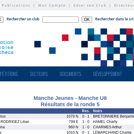
|
Publications
|
Mon Compte
|
Gérer son Club
|
Directeu
Rechercher un club
Rechercher dans le si
PÉTITIONS
SECTEURS
DOCUMENTS
DÉVELOPPEMENT
Manche Jeunes - Manche U8
Résultats de la ronde 5
Res.
Noirs
ius
1070 N
0 - 1
BRETONNIERE Benjami
ODRIGEZ Lilian
799 E
1 - 0
HAMEL Charly
ina
960 N
1 - 0
CHARMES Arthur
e
1010 N
0 - 1
LEMARCHAND Charlie