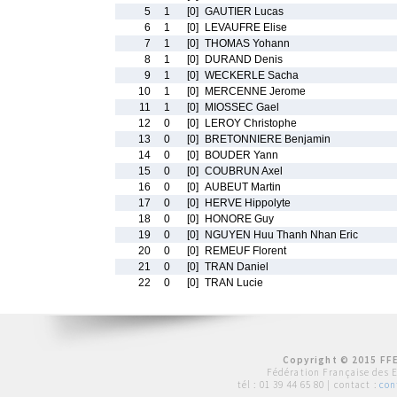
5
1
[0]
GAUTIER Lucas
6
1
[0]
LEVAUFRE Elise
7
1
[0]
THOMAS Yohann
8
1
[0]
DURAND Denis
9
1
[0]
WECKERLE Sacha
10
1
[0]
MERCENNE Jerome
11
1
[0]
MIOSSEC Gael
12
0
[0]
LEROY Christophe
13
0
[0]
BRETONNIERE Benjamin
14
0
[0]
BOUDER Yann
15
0
[0]
COUBRUN Axel
16
0
[0]
AUBEUT Martin
17
0
[0]
HERVE Hippolyte
18
0
[0]
HONORE Guy
19
0
[0]
NGUYEN Huu Thanh Nhan Eric
20
0
[0]
REMEUF Florent
21
0
[0]
TRAN Daniel
22
0
[0]
TRAN Lucie
Copyright © 2015 FFE
Fédération Française des 
tél :
01 39 44 65 80
| contact :
con