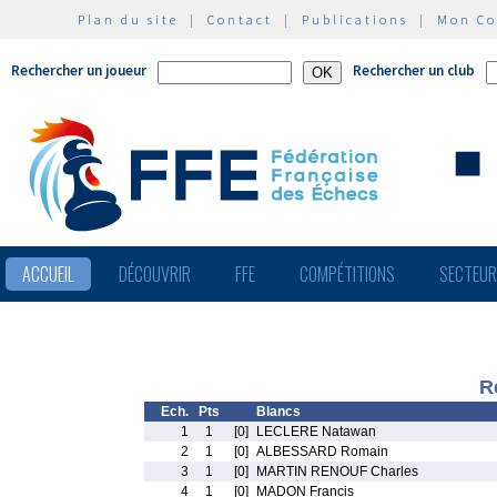
Plan du site
|
Contact
|
Publications
|
Mon C
Rechercher un joueur
Rechercher un club
ACCUEIL
DÉCOUVRIR
FFE
COMPÉTITIONS
SECTEU
R
Ech.
Pts
Blancs
1
1
[0]
LECLERE Natawan
2
1
[0]
ALBESSARD Romain
3
1
[0]
MARTIN RENOUF Charles
4
1
[0]
MADON Francis