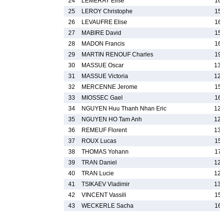
24
LEMERAY Elise
1
25
LEROY Christophe
1
26
LEVAUFRE Elise
1
27
MABIRE David
1
28
MADON Francis
1
29
MARTIN RENOUF Charles
1
30
MASSUE Oscar
1
31
MASSUE Victoria
1
32
MERCENNE Jerome
1
33
MIOSSEC Gael
1
34
NGUYEN Huu Thanh Nhan Eric
1
35
NGUYEN HO Tam Anh
1
36
REMEUF Florent
1
37
ROUX Lucas
1
38
THOMAS Yohann
1
39
TRAN Daniel
1
40
TRAN Lucie
1
41
TSIKAEV Vladimir
1
42
VINCENT Vassili
1
43
WECKERLE Sacha
1