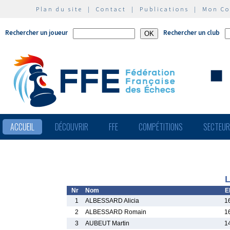
Plan du site
|
Contact
|
Publications
|
Mon C
Rechercher un joueur
Rechercher un club
ACCUEIL
DÉCOUVRIR
FFE
COMPÉTITIONS
SECTEU
L
Nr
Nom
E
1
ALBESSARD Alicia
1
2
ALBESSARD Romain
1
3
AUBEUT Martin
1