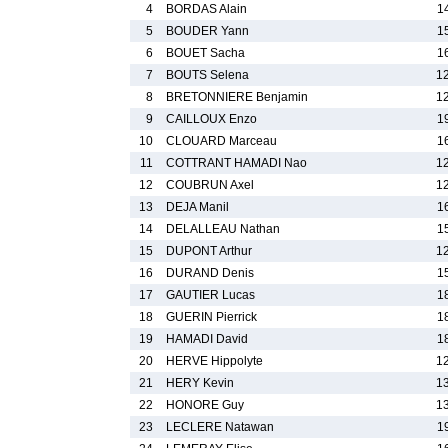
4
BORDAS Alain
1
5
BOUDER Yann
1
6
BOUET Sacha
1
7
BOUTS Selena
1
8
BRETONNIERE Benjamin
1
9
CAILLOUX Enzo
1
10
CLOUARD Marceau
1
11
COTTRANT HAMADI Nao
1
12
COUBRUN Axel
1
13
DEJA Manil
1
14
DELALLEAU Nathan
1
15
DUPONT Arthur
1
16
DURAND Denis
1
17
GAUTIER Lucas
1
18
GUERIN Pierrick
1
19
HAMADI David
1
20
HERVE Hippolyte
1
21
HERY Kevin
1
22
HONORE Guy
1
23
LECLERE Natawan
1