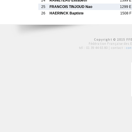
24
RAINETEAU Elisabeth
1399 E
25
FRANCOIS TINJOUD Nao
1299 E
26
HAERINCK Baptiste
1508 F
Copyright © 2015 FFE
Fédération Française des 
tél :
01 39 44 65 80
| contact :
con