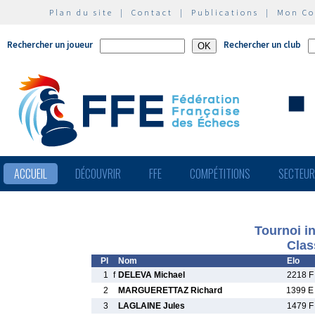
Plan du site
|
Contact
|
Publications
|
Mon C
Rechercher un joueur
Rechercher un club
ACCUEIL
DÉCOUVRIR
FFE
COMPÉTITIONS
SECTEU
Tournoi i
Clas
Pl
Nom
Elo
1
f
DELEVA Michael
2218 F
2
MARGUERETTAZ Richard
1399 E
3
LAGLAINE Jules
1479 F