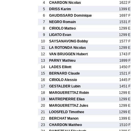
4
CHARDON Nicolas
1622 F
5
DRISS Karim
1399 E
6
GAUDISSARD Dominique
1697 F
7
NEGRO Romain
1531 F
8
CIRIOLO Matteo
1299 E
9
LIGATO Evan
1299 E
10
SAYSANAVONG Bobby
1577 F
11
LA ROTONDA Nicolas
1299 E
12
VAN BRUGGEN Hubert
1743 F
13
PARNY Mathieu
1899 F
14
LADES Elliott
1450 F
15
BERNARD Claude
1521 F
16
CIRIOLO Alessio
1445 F
17
GESTALDER Lubin
1451 F
18
MARGUERETTAZ Robin
1299 E
19
MAITREPIERRE Elias
1299 E
20
MARGUERETTAZ Jules
1299 E
21
LOOSFELD Timothee
1299 E
22
BERCHAT Manon
1399 E
23
CHARDON Mattheo
1510 F