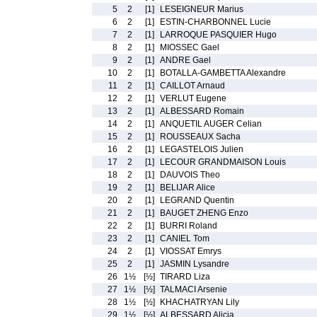
5
2
[1]
LESEIGNEUR Marius
6
2
[1]
ESTIN-CHARBONNEL Lucie
7
2
[1]
LARROQUE PASQUIER Hugo
8
2
[1]
MIOSSEC Gael
9
2
[1]
ANDRE Gael
10
2
[1]
BOTALLA-GAMBETTA Alexandre
11
2
[1]
CAILLOT Arnaud
12
2
[1]
VERLUT Eugene
13
2
[1]
ALBESSARD Romain
14
2
[1]
ANQUETIL AUGER Celian
15
2
[1]
ROUSSEAUX Sacha
16
2
[1]
LEGASTELOIS Julien
17
2
[1]
LECOUR GRANDMAISON Louis
18
2
[1]
DAUVOIS Theo
19
2
[1]
BELIJAR Alice
20
2
[1]
LEGRAND Quentin
21
2
[1]
BAUGET ZHENG Enzo
22
2
[1]
BURRI Roland
23
2
[1]
CANIEL Tom
24
2
[1]
VIOSSAT Emrys
25
2
[1]
JASMIN Lysandre
26
1½
[½]
TIRARD Liza
27
1½
[½]
TALMACI Arsenie
28
1½
[½]
KHACHATRYAN Lily
29
1½
[½]
ALBESSARD Alicia