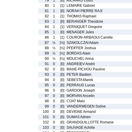
79
1
[0]
RICHARD Louis
80
1
[1]
LEMAIRE Gabriel
81
1
[0]
NORAH PIERRE RAJI
82
1
[1]
THOMAS Raphael
83
1
[0]
BERANGER Theodore
84
1
[1]
VERNIQUET Gregoire
85
1
[0]
MENAGER Jules
86
1
[1]
COURON-ARBAOUI Camille
87
½
[½]
SZAKOLCZAI Adam
88
½
[½]
PFEIFFER Joshua
89
½
[½]
BORDAS Alain
90
½
[½]
MOUCHEL Anna
91
0
[0]
ANDREIEV Andrii
92
0
[0]
MAHE-PICHOU Pauline
93
0
[0]
PETER Bastien
94
0
[0]
SEBESTA Marek
95
0
[0]
PERRAUD Lucas
96
0
[0]
GARDON Joseph
97
0
[0]
MORVAN Ancelin
98
0
[0]
COAT Malo
99
0
[0]
VANDERWEGEN Soline
100
0
[0]
DEVIGNE Armand
101
0
[0]
DUMAS Adrien
102
0
[0]
GRANDGUILLOTTE Romane
103
0
[0]
SAUVAGE Achille