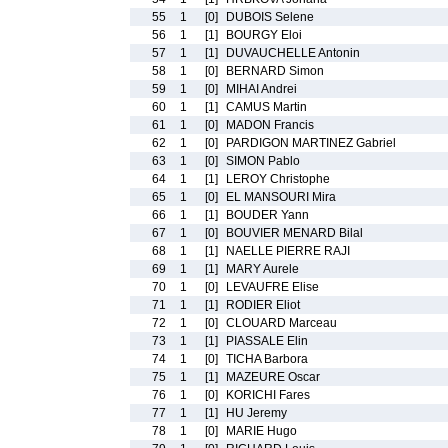
55
1
[0]
DUBOIS Selene
56
1
[1]
BOURGY Eloi
57
1
[1]
DUVAUCHELLE Antonin
58
1
[0]
BERNARD Simon
59
1
[0]
MIHAI Andrei
60
1
[1]
CAMUS Martin
61
1
[0]
MADON Francis
62
1
[0]
PARDIGON MARTINEZ Gabriel
63
1
[0]
SIMON Pablo
64
1
[1]
LEROY Christophe
65
1
[0]
EL MANSOURI Mira
66
1
[1]
BOUDER Yann
67
1
[0]
BOUVIER MENARD Bilal
68
1
[1]
NAELLE PIERRE RAJI
69
1
[1]
MARY Aurele
70
1
[0]
LEVAUFRE Elise
71
1
[1]
RODIER Eliot
72
1
[0]
CLOUARD Marceau
73
1
[1]
PIASSALE Elin
74
1
[0]
TICHA Barbora
75
1
[1]
MAZEURE Oscar
76
1
[0]
KORICHI Fares
77
1
[1]
HU Jeremy
78
1
[0]
MARIE Hugo