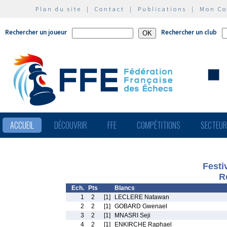
Plan du site
|
Contact
|
Publications
|
Mon C
Rechercher un joueur
Rechercher un club
ACCUEIL
DÉCOUVRIR
FFE
COMPÉTITIONS
SECTEU
Festi
R
Ech.
Pts
Blancs
1
2
[1]
LECLERE Natawan
2
2
[1]
GOBARD Gwenael
3
2
[1]
MNASRI Seji
4
2
[1]
ENKIRCHE Raphael