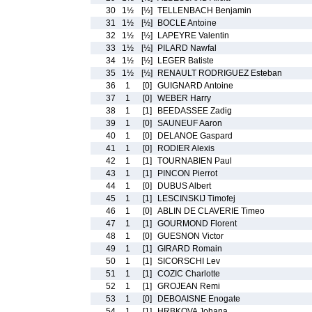
30
1½
[½]
TELLENBACH Benjamin
31
1½
[½]
BOCLE Antoine
32
1½
[½]
LAPEYRE Valentin
33
1½
[½]
PILARD Nawfal
34
1½
[½]
LEGER Batiste
35
1½
[½]
RENAULT RODRIGUEZ Esteban
36
1
[0]
GUIGNARD Antoine
37
1
[0]
WEBER Harry
38
1
[1]
BEEDASSEE Zadig
39
1
[0]
SAUNEUF Aaron
40
1
[0]
DELANOE Gaspard
41
1
[0]
RODIER Alexis
42
1
[1]
TOURNABIEN Paul
43
1
[1]
PINCON Pierrot
44
1
[0]
DUBUS Albert
45
1
[1]
LESCINSKIJ Timofej
46
1
[0]
ABLIN DE CLAVERIE Timeo
47
1
[1]
GOURMOND Florent
48
1
[0]
GUESNON Victor
49
1
[1]
GIRARD Romain
50
1
[1]
SICORSCHI Lev
51
1
[1]
COZIC Charlotte
52
1
[1]
GROJEAN Remi
53
1
[0]
DEBOAISNE Enogate
54
1
[1]
HRBKOVA Johana