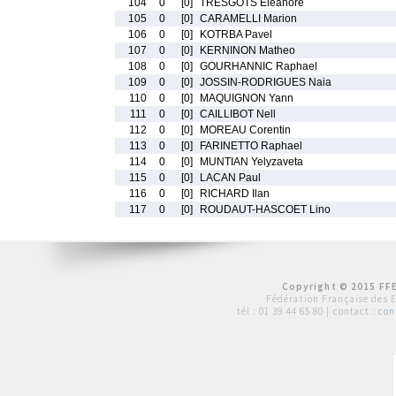
104
0
[0]
TRESGOTS Eleanore
105
0
[0]
CARAMELLI Marion
106
0
[0]
KOTRBA Pavel
107
0
[0]
KERNINON Matheo
108
0
[0]
GOURHANNIC Raphael
109
0
[0]
JOSSIN-RODRIGUES Naia
110
0
[0]
MAQUIGNON Yann
111
0
[0]
CAILLIBOT Nell
112
0
[0]
MOREAU Corentin
113
0
[0]
FARINETTO Raphael
114
0
[0]
MUNTIAN Yelyzaveta
115
0
[0]
LACAN Paul
116
0
[0]
RICHARD Ilan
117
0
[0]
ROUDAUT-HASCOET Lino
Copyright © 2015 FFE
Fédération Française des 
tél :
01 39 44 65 80
| contact :
con