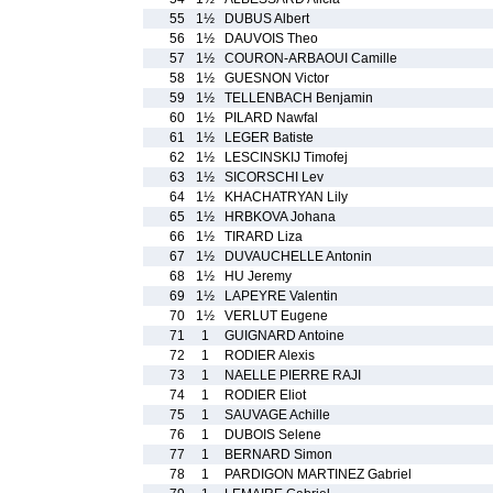
55
1½
DUBUS Albert
56
1½
DAUVOIS Theo
57
1½
COURON-ARBAOUI Camille
58
1½
GUESNON Victor
59
1½
TELLENBACH Benjamin
60
1½
PILARD Nawfal
61
1½
LEGER Batiste
62
1½
LESCINSKIJ Timofej
63
1½
SICORSCHI Lev
64
1½
KHACHATRYAN Lily
65
1½
HRBKOVA Johana
66
1½
TIRARD Liza
67
1½
DUVAUCHELLE Antonin
68
1½
HU Jeremy
69
1½
LAPEYRE Valentin
70
1½
VERLUT Eugene
71
1
GUIGNARD Antoine
72
1
RODIER Alexis
73
1
NAELLE PIERRE RAJI
74
1
RODIER Eliot
75
1
SAUVAGE Achille
76
1
DUBOIS Selene
77
1
BERNARD Simon
78
1
PARDIGON MARTINEZ Gabriel