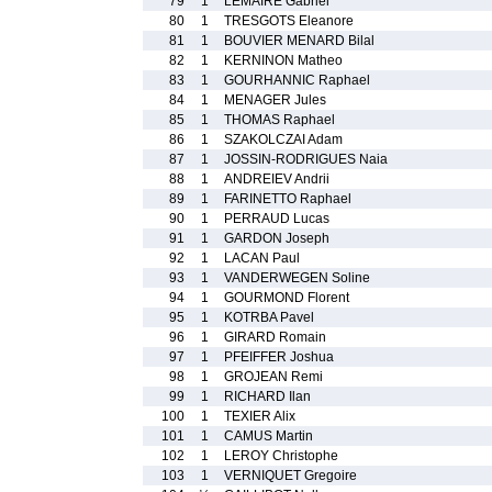
79
1
LEMAIRE Gabriel
80
1
TRESGOTS Eleanore
81
1
BOUVIER MENARD Bilal
82
1
KERNINON Matheo
83
1
GOURHANNIC Raphael
84
1
MENAGER Jules
85
1
THOMAS Raphael
86
1
SZAKOLCZAI Adam
87
1
JOSSIN-RODRIGUES Naia
88
1
ANDREIEV Andrii
89
1
FARINETTO Raphael
90
1
PERRAUD Lucas
91
1
GARDON Joseph
92
1
LACAN Paul
93
1
VANDERWEGEN Soline
94
1
GOURMOND Florent
95
1
KOTRBA Pavel
96
1
GIRARD Romain
97
1
PFEIFFER Joshua
98
1
GROJEAN Remi
99
1
RICHARD Ilan
100
1
TEXIER Alix
101
1
CAMUS Martin
102
1
LEROY Christophe
103
1
VERNIQUET Gregoire