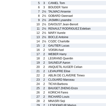
5
3
CANIEL Tom
6
3
BOUDER Yann
7
2½
TALMACI Arsenie
8
2½
GOBARD Gwenael
9
2½
JASMIN Lysandre
10
2½
DAVOUST Jean-Benoit
11
2½
RENAULT RODRIGUEZ Esteban
12
2½
MARY Aurele
13
2½
BOCLE Antoine
14
2½
COZIC Charlotte
15
2
GAUTIER Lucas
16
2
VOISIN Axel
17
2
WEBER Harry
18
2
LEGRAND Quentin
19
2
SAUNEUF Aaron
20
2
ANQUETIL AUGER Celian
21
2
LEVAUFRE Elise
22
2
ABLIN DE CLAVERIE Timeo
23
2
CLOUARD Marceau
24
2
TICHA Barbora
25
2
BAUGET ZHENG Enzo
26
2
KORICHI Fares
27
2
RICHARD Louis
28
2
MNASRI Seji
29
2
LESEIGNEUR Marius