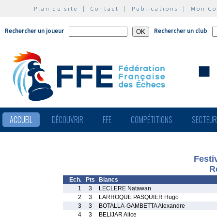
Plan du site
|
Contact
|
Publications
|
Mon C
Rechercher un joueur
Rechercher un club
ACCUEIL
DÉCOUVRIR
FFE
COMPÉTITIONS
SECTEU
Festi
R
Ech.
Pts
Blancs
1
3
LECLERE Natawan
2
3
LARROQUE PASQUIER Hugo
3
3
BOTALLA-GAMBETTA Alexandre
4
3
BELIJAR Alice