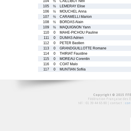
104
½
CAILLIBOT Nell
105
½
LEMERAY Elise
106
½
MOUCHEL Anna
107
½
CARAMELLI Marion
108
½
BORDAS Alain
109
½
MAQUIGNON Yann
110
0
MAHE-PICHOU Pauline
111
0
DUMAS Adrien
112
0
PETER Bastien
113
0
GRANDGUILLOTTE Romane
114
0
THIRIAT Faustine
115
0
MOREAU Corentin
116
0
COAT Malo
117
0
MUNTIAN Sofiia
Copyright © 2015 FFE
Fédération Française des 
tél :
01 39 44 65 80
| contact :
con