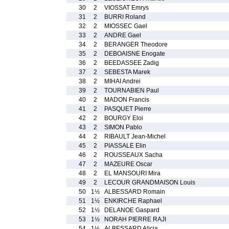
30
2
VIOSSAT Emrys
31
2
BURRI Roland
32
2
MIOSSEC Gael
33
2
ANDRE Gael
34
2
BERANGER Theodore
35
2
DEBOAISNE Enogate
36
2
BEEDASSEE Zadig
37
2
SEBESTA Marek
38
2
MIHAI Andrei
39
2
TOURNABIEN Paul
40
2
MADON Francis
41
2
PASQUET Pierre
42
2
BOURGY Eloi
43
2
SIMON Pablo
44
2
RIBAULT Jean-Michel
45
2
PIASSALE Elin
46
2
ROUSSEAUX Sacha
47
2
MAZEURE Oscar
48
2
EL MANSOURI Mira
49
2
LECOUR GRANDMAISON Louis
50
1½
ALBESSARD Romain
51
1½
ENKIRCHE Raphael
52
1½
DELANOE Gaspard
53
1½
NORAH PIERRE RAJI
54
1½
ALBESSARD Alicia