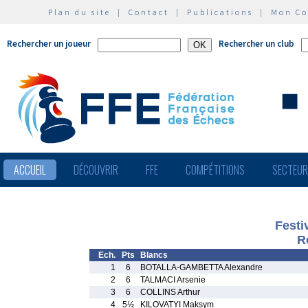
Plan du site
|
Contact
|
Publications
|
Mon C
Rechercher un joueur
Rechercher un club
ACCUEIL
DÉCOUVRIR
FFE
COMPÉTITIONS
SECTEU
Festi
R
Ech.
Pts
Blancs
1
6
BOTALLA-GAMBETTA Alexandre
2
6
TALMACI Arsenie
3
6
COLLINS Arthur
4
5½
KILOVATYI Maksym