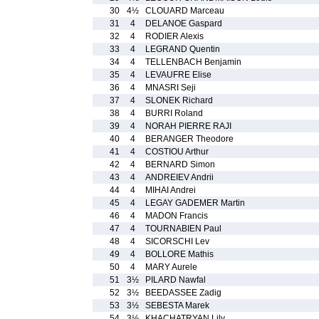
30
4½
CLOUARD Marceau
31
4
DELANOE Gaspard
32
4
RODIER Alexis
33
4
LEGRAND Quentin
34
4
TELLENBACH Benjamin
35
4
LEVAUFRE Elise
36
4
MNASRI Seji
37
4
SLONEK Richard
38
4
BURRI Roland
39
4
NORAH PIERRE RAJI
40
4
BERANGER Theodore
41
4
COSTIOU Arthur
42
4
BERNARD Simon
43
4
ANDREIEV Andrii
44
4
MIHAI Andrei
45
4
LEGAY GADEMER Martin
46
4
MADON Francis
47
4
TOURNABIEN Paul
48
4
SICORSCHI Lev
49
4
BOLLORE Mathis
50
4
MARY Aurele
51
3½
PILARD Nawfal
52
3½
BEEDASSEE Zadig
53
3½
SEBESTA Marek
54
3½
KHACHATRYAN Lily