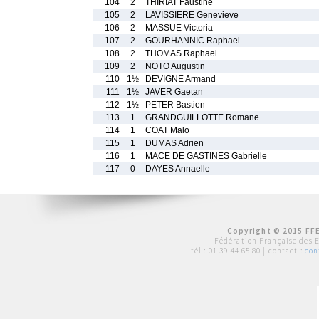
104
2
THIRIAT Faustine
105
2
LAVISSIERE Genevieve
106
2
MASSUE Victoria
107
2
GOURHANNIC Raphael
108
2
THOMAS Raphael
109
2
NOTO Augustin
110
1½
DEVIGNE Armand
111
1½
JAVER Gaetan
112
1½
PETER Bastien
113
1
GRANDGUILLOTTE Romane
114
1
COAT Malo
115
1
DUMAS Adrien
116
1
MACE DE GASTINES Gabrielle
117
0
DAYES Annaelle
Copyright © 2015 FFE
Fédération Française des 
tél :
01 39 44 65 80
| contact :
con