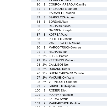
79
3
MENAGER Jules
80
3
COURON-ARBAOUI Camille
81
3
TRESGOTS Eleanore
82
3
CARAMELLI Marion
83
3
SZAKOLCZAI Adam
84
3
BORDAS Alain
85
3
RICHARD Alexis
86
3
GARDON Joseph
87
3
KOTRBA Pavel
88
3
PFEIFFER Joshua
89
3
VANDERWEGEN Soline
90
3
MARCO TRUONG Arnau
91
3
RICHARD Ilan
92
2½
LEGER Batiste
93
2½
KERNINON Matheo
94
2½
CAILLIBOT Nell
95
2½
DURAND Denis
96
2½
DUGRES-PICARD Camille
97
2½
MAQUIGNON Yann
98
2½
VERNIQUET Gregoire
99
2
FARINETTO Raphael
100
2
RODIER Eliot
101
2
FOURMY Nathalie
102
2
LATRAY Arthur
103
2
MAHE-PICHOU Pauline