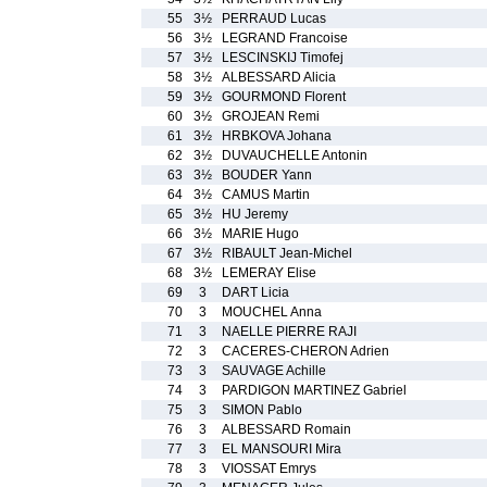
55
3½
PERRAUD Lucas
56
3½
LEGRAND Francoise
57
3½
LESCINSKIJ Timofej
58
3½
ALBESSARD Alicia
59
3½
GOURMOND Florent
60
3½
GROJEAN Remi
61
3½
HRBKOVA Johana
62
3½
DUVAUCHELLE Antonin
63
3½
BOUDER Yann
64
3½
CAMUS Martin
65
3½
HU Jeremy
66
3½
MARIE Hugo
67
3½
RIBAULT Jean-Michel
68
3½
LEMERAY Elise
69
3
DART Licia
70
3
MOUCHEL Anna
71
3
NAELLE PIERRE RAJI
72
3
CACERES-CHERON Adrien
73
3
SAUVAGE Achille
74
3
PARDIGON MARTINEZ Gabriel
75
3
SIMON Pablo
76
3
ALBESSARD Romain
77
3
EL MANSOURI Mira
78
3
VIOSSAT Emrys