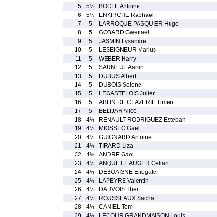
5
5½
BOCLE Antoine
6
5½
ENKIRCHE Raphael
7
5
LARROQUE PASQUIER Hugo
8
5
GOBARD Gwenael
9
5
JASMIN Lysandre
10
5
LESEIGNEUR Marius
11
5
WEBER Harry
12
5
SAUNEUF Aaron
13
5
DUBUS Albert
14
5
DUBOIS Selene
15
5
LEGASTELOIS Julien
16
5
ABLIN DE CLAVERIE Timeo
17
5
BELIJAR Alice
18
4½
RENAULT RODRIGUEZ Esteban
19
4½
MIOSSEC Gael
20
4½
GUIGNARD Antoine
21
4½
TIRARD Liza
22
4½
ANDRE Gael
23
4½
ANQUETIL AUGER Celian
24
4½
DEBOAISNE Enogate
25
4½
LAPEYRE Valentin
26
4½
DAUVOIS Theo
27
4½
ROUSSEAUX Sacha
28
4½
CANIEL Tom
29
4½
LECOUR GRANDMAISON Louis