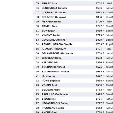
55
TIRARD Liza
1704 F
MinF
56
LESCINSKIJ Timofej
1556 F
MinM
57
CLOUARD Marceau
1634 F
CadM
58
DELANOE Gaspard
1804 F
BenM
59
MENARD Emma
1700 F
MinF
60
CANIEL Tom
1747 F
BenM
61
BON Eloan
1619 F
BenM
62
VIMONT Aubin
1719 F
MinM
63
GUIGNARD Antoine
1835 F
BenM
64
PENNEL GRACIA Charlie
1763 F
PupM
65
KHACHATRYAN Lily
1707 F
MinF
66
DELAMARCHE Alexandre
1708 F
JunM
67
GROJEAN Remi
1533 F
MinM
68
VALIYEV Adil
1580 F
BenM
69
TOURNABIEN Paul
1576 F
CadM
70
BOURDONNAY Tristan
1685 F
MinM
71
HU Jeremy
1472 F
MinM
72
PONS Baptiste
1635 F
BenM
73
VOISIN Axel
1650 F
CadM
74
BELIJAR Alice
1758 F
MinF
75
PAOLILLO Guillaume
1673 F
SenM
76
SIBONI Neil
1734 F
MinM
77
LEGASTELOIS Julien
1777 F
SenM
78
PICQUENOT Leon
1663 F
MinM
79
ANDRE Gael
1718 F
BenM