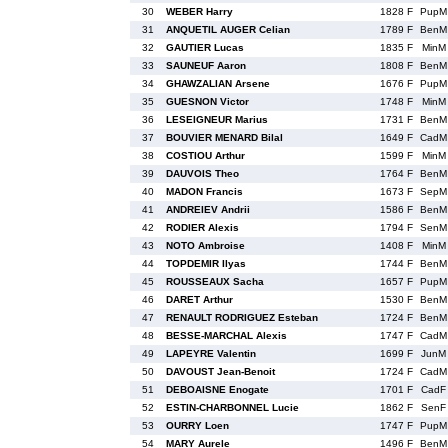
30
WEBER Harry
1828 F
PupM
31
ANQUETIL AUGER Celian
1789 F
BenM
32
GAUTIER Lucas
1835 F
MinM
33
SAUNEUF Aaron
1808 F
BenM
34
GHAWZALIAN Arsene
1676 F
PupM
35
GUESNON Victor
1748 F
MinM
36
LESEIGNEUR Marius
1731 F
BenM
37
BOUVIER MENARD Bilal
1649 F
CadM
38
COSTIOU Arthur
1599 F
MinM
39
DAUVOIS Theo
1764 F
BenM
40
MADON Francis
1673 F
SepM
41
ANDREIEV Andrii
1586 F
BenM
42
RODIER Alexis
1794 F
SenM
43
NOTO Ambroise
1408 F
MinM
44
TOPDEMIR Ilyas
1744 F
BenM
45
ROUSSEAUX Sacha
1657 F
PupM
46
DARET Arthur
1530 F
BenM
47
RENAULT RODRIGUEZ Esteban
1724 F
BenM
48
BESSE-MARCHAL Alexis
1747 F
CadM
49
LAPEYRE Valentin
1699 F
JunM
50
DAVOUST Jean-Benoit
1724 F
CadM
51
DEBOAISNE Enogate
1701 F
CadF
52
ESTIN-CHARBONNEL Lucie
1862 F
SenF
53
OURRY Loen
1747 F
PupM
54
MARY Aurele
1496 F
BenM