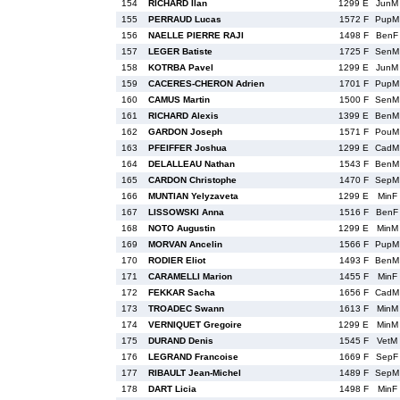
154
RICHARD Ilan
1299 E
JunM
155
PERRAUD Lucas
1572 F
PupM
156
NAELLE PIERRE RAJI
1498 F
BenF
157
LEGER Batiste
1725 F
SenM
158
KOTRBA Pavel
1299 E
JunM
159
CACERES-CHERON Adrien
1701 F
PupM
160
CAMUS Martin
1500 F
SenM
161
RICHARD Alexis
1399 E
BenM
162
GARDON Joseph
1571 F
PouM
163
PFEIFFER Joshua
1299 E
CadM
164
DELALLEAU Nathan
1543 F
BenM
165
CARDON Christophe
1470 F
SepM
166
MUNTIAN Yelyzaveta
1299 E
MinF
167
LISSOWSKI Anna
1516 F
BenF
168
NOTO Augustin
1299 E
MinM
169
MORVAN Ancelin
1566 F
PupM
170
RODIER Eliot
1493 F
BenM
171
CARAMELLI Marion
1455 F
MinF
172
FEKKAR Sacha
1656 F
CadM
173
TROADEC Swann
1613 F
MinM
174
VERNIQUET Gregoire
1299 E
MinM
175
DURAND Denis
1545 F
VetM
176
LEGRAND Francoise
1669 F
SepF
177
RIBAULT Jean-Michel
1489 F
SepM
178
DART Licia
1498 F
MinF