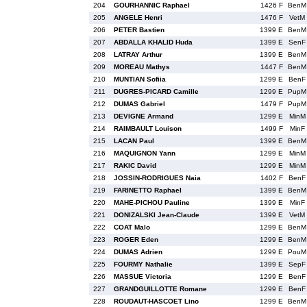
204
GOURHANNIC Raphael
1426 F
BenM
205
ANGELE Henri
1476 F
VetM
206
PETER Bastien
1399 E
BenM
207
ABDALLA KHALID Huda
1399 E
SenF
208
LATRAY Arthur
1399 E
BenM
209
MOREAU Mathys
1447 F
BenM
210
MUNTIAN Sofiia
1299 E
BenF
211
DUGRES-PICARD Camille
1299 E
PupM
212
DUMAS Gabriel
1479 F
PupM
213
DEVIGNE Armand
1299 E
MinM
214
RAIMBAULT Louison
1499 F
MinF
215
LACAN Paul
1399 E
BenM
216
MAQUIGNON Yann
1299 E
MinM
217
RAKIC David
1299 E
MinM
218
JOSSIN-RODRIGUES Naia
1402 F
BenF
219
FARINETTO Raphael
1399 E
BenM
220
MAHE-PICHOU Pauline
1399 E
MinF
221
DONIZALSKI Jean-Claude
1399 E
VetM
222
COAT Malo
1299 E
BenM
223
ROGER Eden
1299 E
BenM
224
DUMAS Adrien
1299 E
PouM
225
FOURMY Nathalie
1399 E
SepF
226
MASSUE Victoria
1299 E
BenF
227
GRANDGUILLOTTE Romane
1299 E
BenF
228
ROUDAUT-HASCOET Lino
1299 E
BenM