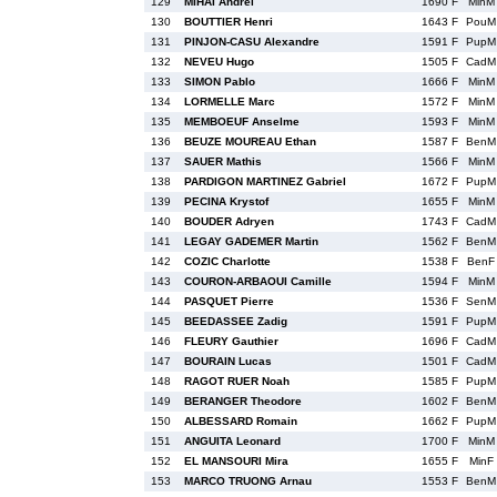
129
MIHAI Andrei
1690 F
MinM
130
BOUTTIER Henri
1643 F
PouM
131
PINJON-CASU Alexandre
1591 F
PupM
132
NEVEU Hugo
1505 F
CadM
133
SIMON Pablo
1666 F
MinM
134
LORMELLE Marc
1572 F
MinM
135
MEMBOEUF Anselme
1593 F
MinM
136
BEUZE MOUREAU Ethan
1587 F
BenM
137
SAUER Mathis
1566 F
MinM
138
PARDIGON MARTINEZ Gabriel
1672 F
PupM
139
PECINA Krystof
1655 F
MinM
140
BOUDER Adryen
1743 F
CadM
141
LEGAY GADEMER Martin
1562 F
BenM
142
COZIC Charlotte
1538 F
BenF
143
COURON-ARBAOUI Camille
1594 F
MinM
144
PASQUET Pierre
1536 F
SenM
145
BEEDASSEE Zadig
1591 F
PupM
146
FLEURY Gauthier
1696 F
CadM
147
BOURAIN Lucas
1501 F
CadM
148
RAGOT RUER Noah
1585 F
PupM
149
BERANGER Theodore
1602 F
BenM
150
ALBESSARD Romain
1662 F
PupM
151
ANGUITA Leonard
1700 F
MinM
152
EL MANSOURI Mira
1655 F
MinF
153
MARCO TRUONG Arnau
1553 F
BenM