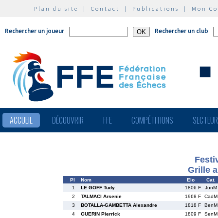
Plan du site
|
Contact
|
Publications
|
Mon C
Rechercher un joueur
Rechercher un club
ACCUEIL
DÉCOUVRIR
FFE
COMPÉTITIONS
SECTEU
Festi
Grille 
Pl
Nom
Elo
Cat.
1
LE GOFF Tudy
1806 F
JunM
2
TALMACI Arsenie
1968 F
CadM
3
BOTALLA-GAMBETTA Alexandre
1818 F
BenM
4
GUERIN Pierrick
1809 F
SenM