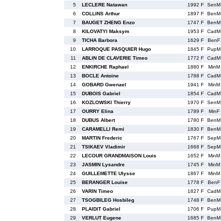
5
LECLERE Natawan
1992 F
SenM
6
COLLINS Arthur
1897 F
BenM
7
BAUGET ZHENG Enzo
1747 F
BenM
8
KILOVATYI Maksym
1953 F
CadM
9
TICHA Barbora
1629 F
BenF
10
LARROQUE PASQUIER Hugo
1845 F
PupM
11
ABLIN DE CLAVERIE Timeo
1772 F
CadM
12
ENKIRCHE Raphael
1880 F
MinM
13
BOCLE Antoine
1788 F
CadM
14
GOBARD Gwenael
1941 F
MinM
15
DUBOIS Gabriel
1854 F
CadM
16
KOZLOWSKI Thierry
1970 F
SenM
17
OURRY Elina
1789 F
MinF
18
DUBUS Albert
1780 F
BenM
19
CARAMELLI Remi
1830 F
BenM
20
MARTIN Frederic
1767 F
SepM
21
TSIKAEV Vladimir
1668 F
SepM
22
LECOUR GRANDMAISON Louis
1652 F
MinM
23
JASMIN Lysandre
1745 F
MinM
24
GUILLEMETTE Ulysse
1867 F
MinM
25
BERANGER Louise
1778 F
BenF
26
VARIN Timeo
1827 F
CadM
27
TSOGBILEG Hosbileg
1748 F
BenM
28
PLAIDIT Gabriel
1706 F
PupM
29
VERLUT Eugene
1685 F
BenM