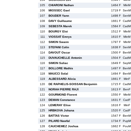
105
CHIARONI Nathan
1464 F
MinM
106
MIOSSEC Gael
1719 F
SenM
107
BOUDER Yann
1498 F
SenM
108
DAVY Guillaume
1661 F
CadM
109
SEBESTA Marek
1584 F
CadM
110
BOURGY Eloi
1512 F
MinM
111
VIOSSAT Emrys
1610 F
MinM
112
SIMON Swann
1797 F
MinM
113
STEFANI Colin
1638 F
SenM
114
DAVOUT Oscar
1500 F
BenM
115
DUVAUCHELLE Antonin
1504 F
CadM
116
SIMON Suliac
1649 F
SepM
117
BOLLORE Mathis
1497 F
BenM
118
MAUCCI Solal
1494 F
BenM
119
ALBESSARD Alicia
1661 F
MinF
120
DE RAPHELIS-SOISSAN Benjamin
1715 F
CadM
121
NORAH PIERRE RAJI
1613 F
BenF
122
GOURMOND Florent
1550 F
MinM
123
DEMAN Constance
1631 F
CadF
124
LEMERAY Elise
1616 F
MinF
125
HRBKOVA Johana
1520 F
CadF
126
BATTAS Victor
1547 F
BenM
127
PILARD Nawfal
1734 F
PupM
128
CAUCHEMEZ Joshua
1662 F
PouM