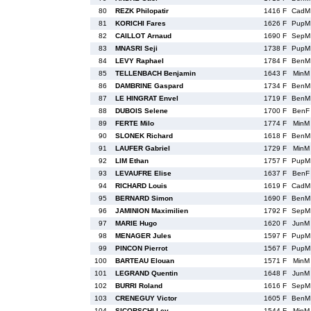
80
REZK Philopatir
1416 F
CadM
81
KORICHI Fares
1626 F
PupM
82
CAILLOT Arnaud
1690 F
SepM
83
MNASRI Seji
1738 F
PupM
84
LEVY Raphael
1784 F
BenM
85
TELLENBACH Benjamin
1643 F
MinM
86
DAMBRINE Gaspard
1734 F
BenM
87
LE HINGRAT Envel
1719 F
BenM
88
DUBOIS Selene
1700 F
BenF
89
FERTE Milo
1774 F
MinM
90
SLONEK Richard
1618 F
BenM
91
LAUFER Gabriel
1729 F
MinM
92
LIM Ethan
1757 F
PupM
93
LEVAUFRE Elise
1637 F
BenF
94
RICHARD Louis
1619 F
CadM
95
BERNARD Simon
1690 F
BenM
96
JAMINION Maximilien
1792 F
SepM
97
MARIE Hugo
1620 F
JunM
98
MENAGER Jules
1597 F
PupM
99
PINCON Pierrot
1567 F
PupM
100
BARTEAU Elouan
1571 F
MinM
101
LEGRAND Quentin
1648 F
JunM
102
BURRI Roland
1616 F
SepM
103
CRENEGUY Victor
1605 F
BenM
104
SICORSCHI Lev
1544 F
MinM