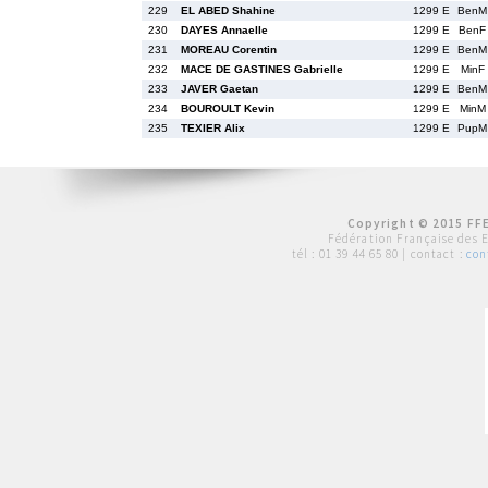
229
EL ABED Shahine
1299 E
BenM
230
DAYES Annaelle
1299 E
BenF
231
MOREAU Corentin
1299 E
BenM
232
MACE DE GASTINES Gabrielle
1299 E
MinF
233
JAVER Gaetan
1299 E
BenM
234
BOUROULT Kevin
1299 E
MinM
235
TEXIER Alix
1299 E
PupM
Copyright © 2015 FFE
Fédération Française des 
tél :
01 39 44 65 80
| contact :
con