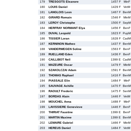
179
TRESGOTS Eleanore
1457 F
MinF
180
LOUIS Daniel
1429 F
VetM
181
LANGLOIS Leon
1467 F
BenM
182
GIRARD Romain
1546 F
MinM
183
LEROY Christophe
1500 F
SepM
184
HERFRAY NORMANT Elya
1456 F
BenF
185
DUVAL Leopold
1623 F
PupM
186
TISSIER Loran
1628 F
CadM
187
KERNINON Matheo
1437 F
BenM
188
VANDERWEGEN Soline
1563 F
BenF
189
RUELLAND Eden
1436 F
BenF
190
CAILLIBOT Nell
1399 E
CadM
191
MAZEURE Oscar
1479 F
MinM
192
SZAKOLCZAI Adam
1591 F
BenM
193
THOMAS Raphael
1416 F
BenM
194
PIASSALE Elin
1484 F
MinF
195
SAUVAGE Achille
1470 F
BenM
196
RAOULT Frederic
1475 F
SenM
197
BORDAS Alain
1446 F
VetM
198
MOUCHEL Anna
1488 F
MinF
199
LAVISSIERE Genevieve
1446 F
BenF
200
THIRIAT Faustine
1399 E
BenF
201
MARTIN Maxime
1399 E
BenM
202
LEMAIRE Gabriel
1466 F
MinM
203
HEREUS Daniel
1484 F
VetM