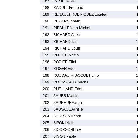
187
RAKIC David
188
RAOULT Frederic
189
RENAULT RODRIGUEZ Esteban
190
REZK Philopatir
191
RIBAULT Jean-Michel
192
RICHARD Alexis
193
RICHARD Ilan
194
RICHARD Louis
195
RODIER Alexis
196
RODIER Eliot
197
ROGER Eden
198
ROUDAUT-HASCOET Lino
199
ROUSSEAUX Sacha
200
RUELLAND Eden
201
SAUER Mathis
202
SAUNEUF Aaron
203
SAUVAGE Achille
204
SEBESTA Marek
205
SIBONI Neil
206
SICORSCHI Lev
207
SIMON Pablo