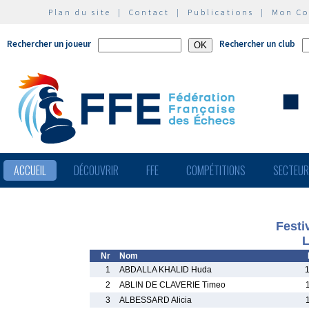
Plan du site
|
Contact
|
Publications
|
Mon C
Rechercher un joueur
Rechercher un club
ACCUEIL
DÉCOUVRIR
FFE
COMPÉTITIONS
SECTEU
Festi
L
Nr
Nom
1
ABDALLA KHALID Huda
2
ABLIN DE CLAVERIE Timeo
3
ALBESSARD Alicia