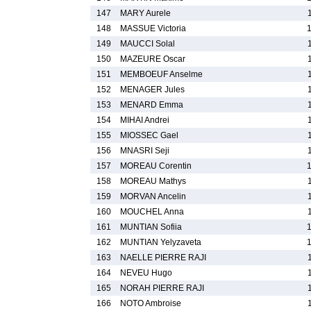
147
MARY Aurele
148
MASSUE Victoria
149
MAUCCI Solal
150
MAZEURE Oscar
151
MEMBOEUF Anselme
152
MENAGER Jules
153
MENARD Emma
154
MIHAI Andrei
155
MIOSSEC Gael
156
MNASRI Seji
157
MOREAU Corentin
158
MOREAU Mathys
159
MORVAN Ancelin
160
MOUCHEL Anna
161
MUNTIAN Sofiia
162
MUNTIAN Yelyzaveta
163
NAELLE PIERRE RAJI
164
NEVEU Hugo
165
NORAH PIERRE RAJI
166
NOTO Ambroise