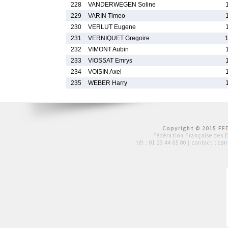
228
VANDERWEGEN Soline
229
VARIN Timeo
230
VERLUT Eugene
231
VERNIQUET Gregoire
232
VIMONT Aubin
233
VIOSSAT Emrys
234
VOISIN Axel
235
WEBER Harry
Copyright © 2015 FFE
Fédération Française des 
tél :
01 39 44 65 80
| contact :
con