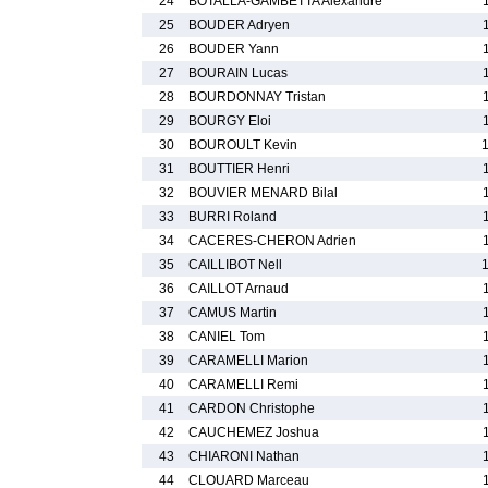
24
BOTALLA-GAMBETTA Alexandre
25
BOUDER Adryen
26
BOUDER Yann
27
BOURAIN Lucas
28
BOURDONNAY Tristan
29
BOURGY Eloi
30
BOUROULT Kevin
31
BOUTTIER Henri
32
BOUVIER MENARD Bilal
33
BURRI Roland
34
CACERES-CHERON Adrien
35
CAILLIBOT Nell
36
CAILLOT Arnaud
37
CAMUS Martin
38
CANIEL Tom
39
CARAMELLI Marion
40
CARAMELLI Remi
41
CARDON Christophe
42
CAUCHEMEZ Joshua
43
CHIARONI Nathan
44
CLOUARD Marceau