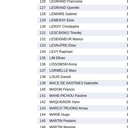
126
LEGRAND Francoise
127
LEGRAND Quentin
128
LEMAIRE Gabriel
129
LEMERAY Elise
130
LEROY Christophe
131
LESCINSKIJ Timofej
132
LESEIGNEUR Marius
133
LEVAUFRE Elise
134
LEVY Raphael
135
LIM Ethan
136
LISSOWSKI Anna
137
LORMELLE Marc
138
LOUIS Daniel
139
MACE DE GASTINES Gabrielle
140
MADON Francis
141
MAHE-PICHOU Pauline
142
MAQUIGNON Yann
143
MARCO TRUONG Arnau
144
MARIE Hugo
145
MARTIN Frederic
146
MARTIN Maxime