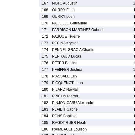
167
NOTO Augustin
168
OURRY Elina
169
OURRY Loen
170
PAOLILLO Guillaume
171
PARDIGON MARTINEZ Gabriel
172
PASQUET Pierre
173
PECINA Krystof
174
PENNEL GRACIA Charlie
175
PERRAUD Lucas
176
PETER Bastien
177
PFEIFFER Joshua
178
PIASSALE Elin
179
PICQUENOT Leon
180
PILARD Nawfal
181
PINCON Pierrot
182
PINJON-CASU Alexandre
183
PLAIDIT Gabriel
184
PONS Baptiste
185
RAGOT RUER Noah
186
RAIMBAULT Louison