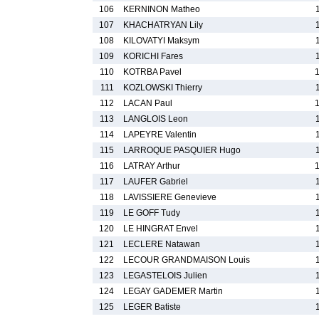
106
KERNINON Matheo
107
KHACHATRYAN Lily
108
KILOVATYI Maksym
109
KORICHI Fares
110
KOTRBA Pavel
111
KOZLOWSKI Thierry
112
LACAN Paul
113
LANGLOIS Leon
114
LAPEYRE Valentin
115
LARROQUE PASQUIER Hugo
116
LATRAY Arthur
117
LAUFER Gabriel
118
LAVISSIERE Genevieve
119
LE GOFF Tudy
120
LE HINGRAT Envel
121
LECLERE Natawan
122
LECOUR GRANDMAISON Louis
123
LEGASTELOIS Julien
124
LEGAY GADEMER Martin
125
LEGER Batiste