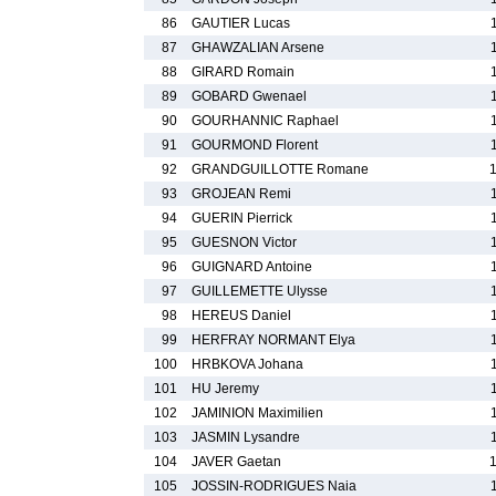
86
GAUTIER Lucas
87
GHAWZALIAN Arsene
88
GIRARD Romain
89
GOBARD Gwenael
90
GOURHANNIC Raphael
91
GOURMOND Florent
92
GRANDGUILLOTTE Romane
93
GROJEAN Remi
94
GUERIN Pierrick
95
GUESNON Victor
96
GUIGNARD Antoine
97
GUILLEMETTE Ulysse
98
HEREUS Daniel
99
HERFRAY NORMANT Elya
100
HRBKOVA Johana
101
HU Jeremy
102
JAMINION Maximilien
103
JASMIN Lysandre
104
JAVER Gaetan
105
JOSSIN-RODRIGUES Naia