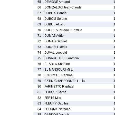
65
DEVIGNE Armand
66
DONIZALSKI Jean-Claude
67
DUBOIS Gabriel
68
DUBOIS Selene
69
DUBUS Albert
70
DUGRES-PICARD Camille
71
DUMAS Adrien
72
DUMAS Gabriel
73
DURAND Denis
74
DUVAL Leopold
75
DUVAUCHELLE Antonin
76
EL ABED Shahine
77
EL MANSOURI Mira
78
ENKIRCHE Raphael
79
ESTIN-CHARBONNEL Lucie
80
FARINETTO Raphael
81
FEKKAR Sacha
82
FERTE Milo
83
FLEURY Gauthier
84
FOURMY Nathalie
85
GARDON Joseph