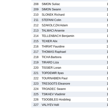
208
SIMON Suliac
209
SIMON Swann
210
SLONEK Richard
211
STEFANI Colin
212
SZAKOLCZAI Adam
213
TALMACI Arsenie
214
TELLENBACH Benjamin
215
TEXIER Alix
216
THIRIAT Faustine
217
THOMAS Raphael
218
TICHA Barbora
219
TIRARD Liza
220
TISSIER Loran
221
TOPDEMIR Ilyas
222
TOURNABIEN Paul
223
TRESGOTS Eleanore
224
TROADEC Swann
225
TSIKAEV Vladimir
226
TSOGBILEG Hosbileg
227
VALIYEV Adil