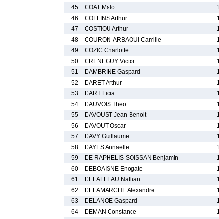
45
COAT Malo
46
COLLINS Arthur
47
COSTIOU Arthur
48
COURON-ARBAOUI Camille
49
COZIC Charlotte
50
CRENEGUY Victor
51
DAMBRINE Gaspard
52
DARET Arthur
53
DART Licia
54
DAUVOIS Theo
55
DAVOUST Jean-Benoit
56
DAVOUT Oscar
57
DAVY Guillaume
58
DAYES Annaelle
59
DE RAPHELIS-SOISSAN Benjamin
60
DEBOAISNE Enogate
61
DELALLEAU Nathan
62
DELAMARCHE Alexandre
63
DELANOE Gaspard
64
DEMAN Constance