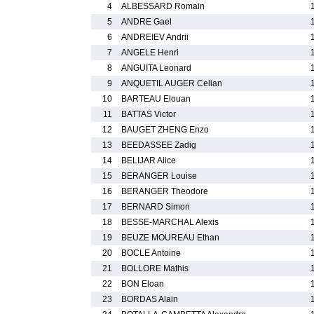
4
ALBESSARD Romain
5
ANDRE Gael
6
ANDREIEV Andrii
7
ANGELE Henri
8
ANGUITA Leonard
9
ANQUETIL AUGER Celian
10
BARTEAU Elouan
11
BATTAS Victor
12
BAUGET ZHENG Enzo
13
BEEDASSEE Zadig
14
BELIJAR Alice
15
BERANGER Louise
16
BERANGER Theodore
17
BERNARD Simon
18
BESSE-MARCHAL Alexis
19
BEUZE MOUREAU Ethan
20
BOCLE Antoine
21
BOLLORE Mathis
22
BON Eloan
23
BORDAS Alain