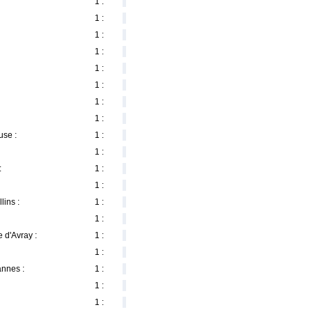
1 :
1 :
1 :
1 :
1 :
1 :
1 :
1 :
use :
1 :
1 :
:
1 :
1 :
lins :
1 :
1 :
 d'Avray :
1 :
1 :
annes :
1 :
1 :
1 :