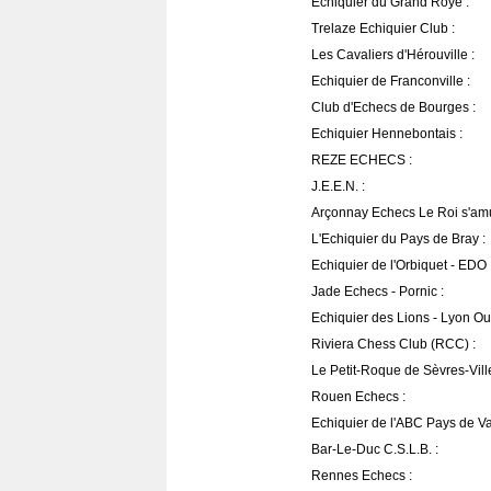
Echiquier du Grand Roye :
Trelaze Echiquier Club :
Les Cavaliers d'Hérouville :
Echiquier de Franconville :
Club d'Echecs de Bourges :
Echiquier Hennebontais :
REZE ECHECS :
J.E.E.N. :
Arçonnay Echecs Le Roi s'am
L'Echiquier du Pays de Bray :
Echiquier de l'Orbiquet - EDO 
Jade Echecs - Pornic :
Echiquier des Lions - Lyon Oul
Riviera Chess Club (RCC) :
Le Petit-Roque de Sèvres-Ville
Rouen Echecs :
Echiquier de l'ABC Pays de V
Bar-Le-Duc C.S.L.B. :
Rennes Echecs :