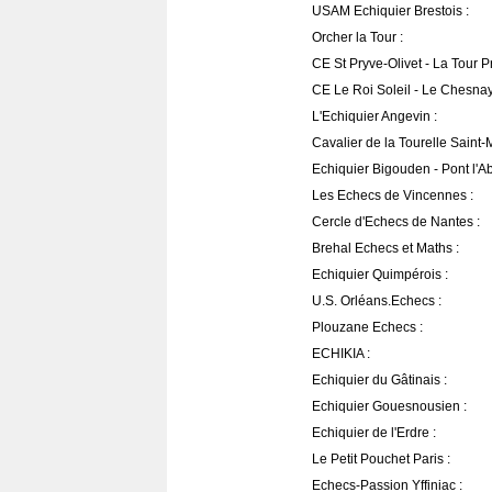
USAM Echiquier Brestois :
Orcher la Tour :
CE St Pryve-Olivet - La Tour 
CE Le Roi Soleil - Le Chesnay 
L'Echiquier Angevin :
Cavalier de la Tourelle Saint-
Echiquier Bigouden - Pont l'A
Les Echecs de Vincennes :
Cercle d'Echecs de Nantes :
Brehal Echecs et Maths :
Echiquier Quimpérois :
U.S. Orléans.Echecs :
Plouzane Echecs :
ECHIKIA :
Echiquier du Gâtinais :
Echiquier Gouesnousien :
Echiquier de l'Erdre :
Le Petit Pouchet Paris :
Echecs-Passion Yffiniac :