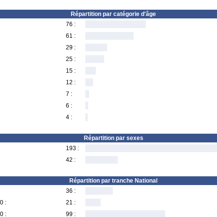
Répartition par catégorie d'âge
76 :
61 :
29 :
25 :
15 :
12 :
7 :
6 :
4 :
Répartition par sexes
193 :
42 :
Répartition par tranche National
36 :
0 :
21 :
0 :
99 :