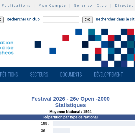
|
Publications
|
Mon Compte
|
Gérer son Club
|
Directeu
Rechercher un club
Rechercher dans le si
PÉTITIONS
SECTEURS
DOCUMENTS
DÉVELOPPEMENT
Festival 2026 - 26e Open -2000
Statistiques
Moyenne National : 1594
Répartition par type de National
199 :
36 :