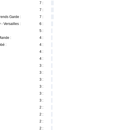
7 :
7 :
Prends Garde :
7 :
- Versailles :
6 :
5 :
Mande :
4 :
bbé :
4 :
4 :
4 :
3 :
3 :
3 :
3 :
3 :
3 :
2 :
2 :
2 :
2 :