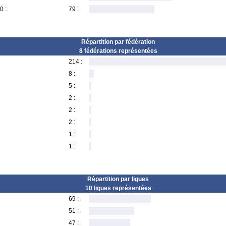
0 :
79 :
Répartition par fédération
8 fédérations représentées
214 :
8 :
5 :
2 :
2 :
2 :
1 :
1 :
Répartition par ligues
10 ligues représentées
69 :
51 :
47 :