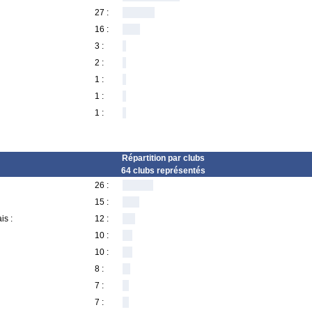
27 :
16 :
3 :
2 :
1 :
1 :
1 :
Répartition par clubs
64 clubs représentés
26 :
15 :
is :
12 :
10 :
10 :
8 :
7 :
7 :