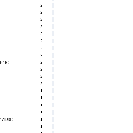
2 :
2 :
2 :
2 :
2 :
2 :
2 :
2 :
eine :
2 :
:
2 :
2 :
2 :
1 :
1 :
1 :
1 :
villais :
1 :
1 :