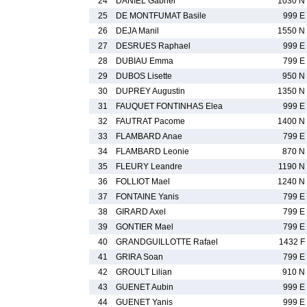
24
DANIEL Gabriel
1030 N
25
DE MONTFUMAT Basile
999 E
26
DEJA Manil
1550 N
27
DESRUES Raphael
999 E
28
DUBIAU Emma
799 E
29
DUBOS Lisette
950 N
30
DUPREY Augustin
1350 N
31
FAUQUET FONTINHAS Elea
999 E
32
FAUTRAT Pacome
1400 N
33
FLAMBARD Anae
799 E
34
FLAMBARD Leonie
870 N
35
FLEURY Leandre
1190 N
36
FOLLIOT Mael
1240 N
37
FONTAINE Yanis
799 E
38
GIRARD Axel
799 E
39
GONTIER Mael
799 E
40
GRANDGUILLOTTE Rafael
1432 F
41
GRIRA Soan
799 E
42
GROULT Lilian
910 N
43
GUENET Aubin
999 E
44
GUENET Yanis
999 E