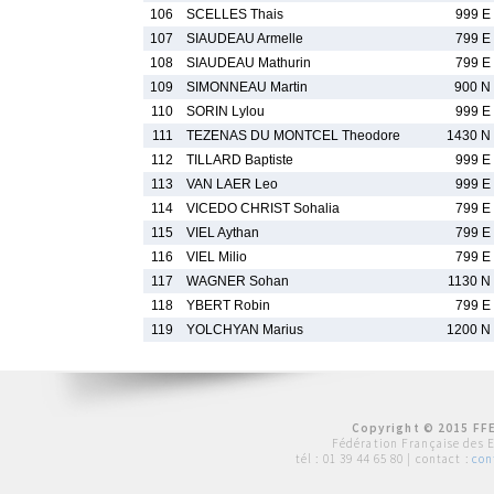
106
SCELLES Thais
999 E
107
SIAUDEAU Armelle
799 E
108
SIAUDEAU Mathurin
799 E
109
SIMONNEAU Martin
900 N
110
SORIN Lylou
999 E
111
TEZENAS DU MONTCEL Theodore
1430 N
112
TILLARD Baptiste
999 E
113
VAN LAER Leo
999 E
114
VICEDO CHRIST Sohalia
799 E
115
VIEL Aythan
799 E
116
VIEL Milio
799 E
117
WAGNER Sohan
1130 N
118
YBERT Robin
799 E
119
YOLCHYAN Marius
1200 N
Copyright © 2015 FFE
Fédération Française des 
tél :
01 39 44 65 80
| contact :
con