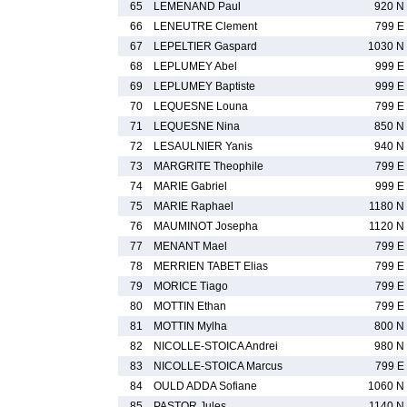
65
LEMENAND Paul
920 N
66
LENEUTRE Clement
799 E
67
LEPELTIER Gaspard
1030 N
68
LEPLUMEY Abel
999 E
69
LEPLUMEY Baptiste
999 E
70
LEQUESNE Louna
799 E
71
LEQUESNE Nina
850 N
72
LESAULNIER Yanis
940 N
73
MARGRITE Theophile
799 E
74
MARIE Gabriel
999 E
75
MARIE Raphael
1180 N
76
MAUMINOT Josepha
1120 N
77
MENANT Mael
799 E
78
MERRIEN TABET Elias
799 E
79
MORICE Tiago
799 E
80
MOTTIN Ethan
799 E
81
MOTTIN Mylha
800 N
82
NICOLLE-STOICA Andrei
980 N
83
NICOLLE-STOICA Marcus
799 E
84
OULD ADDA Sofiane
1060 N
85
PASTOR Jules
1140 N