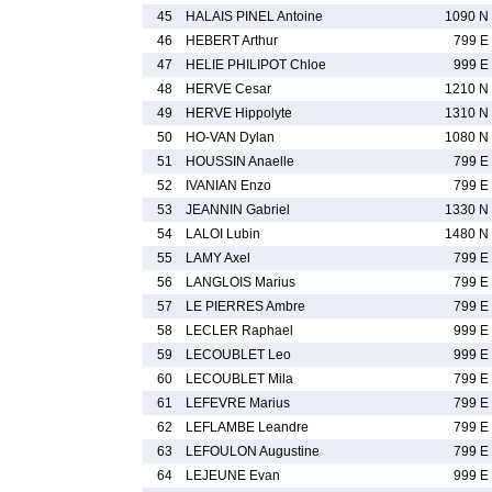
45
HALAIS PINEL Antoine
1090 N
46
HEBERT Arthur
799 E
47
HELIE PHILIPOT Chloe
999 E
48
HERVE Cesar
1210 N
49
HERVE Hippolyte
1310 N
50
HO-VAN Dylan
1080 N
51
HOUSSIN Anaelle
799 E
52
IVANIAN Enzo
799 E
53
JEANNIN Gabriel
1330 N
54
LALOI Lubin
1480 N
55
LAMY Axel
799 E
56
LANGLOIS Marius
799 E
57
LE PIERRES Ambre
799 E
58
LECLER Raphael
999 E
59
LECOUBLET Leo
999 E
60
LECOUBLET Mila
799 E
61
LEFEVRE Marius
799 E
62
LEFLAMBE Leandre
799 E
63
LEFOULON Augustine
799 E
64
LEJEUNE Evan
999 E