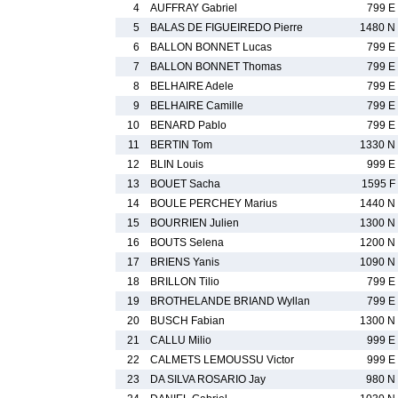
4
AUFFRAY Gabriel
799 E
5
BALAS DE FIGUEIREDO Pierre
1480 N
6
BALLON BONNET Lucas
799 E
7
BALLON BONNET Thomas
799 E
8
BELHAIRE Adele
799 E
9
BELHAIRE Camille
799 E
10
BENARD Pablo
799 E
11
BERTIN Tom
1330 N
12
BLIN Louis
999 E
13
BOUET Sacha
1595 F
14
BOULE PERCHEY Marius
1440 N
15
BOURRIEN Julien
1300 N
16
BOUTS Selena
1200 N
17
BRIENS Yanis
1090 N
18
BRILLON Tilio
799 E
19
BROTHELANDE BRIAND Wyllan
799 E
20
BUSCH Fabian
1300 N
21
CALLU Milio
999 E
22
CALMETS LEMOUSSU Victor
999 E
23
DA SILVA ROSARIO Jay
980 N