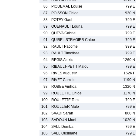
86
PIQUEMAL Louise
799 E
87
POISSON Chloe
930 N
88
POTEY Gael
799 E
89
QUENAULT Louna
799 E
90
QUEVA Gabriel
799 E
91
QUIBEL STRAGIER Chloe
799 E
92
RAULT Pacome
999 E
93
RAULT Timothee
799 E
94
REGIS Alexis
1260 N
95
RIBAULT-PETIT Malou
799 E
96
RIVES Augustin
1526 F
97
RIVET Camille
1190 N
98
ROBBE Ainhoa
1320 N
99
ROULETTE Chloe
1170 N
100
ROULETTE Tom
799 E
101
ROULLIER Malo
799 E
102
SAADI Sarah
860 N
103
SADOUN Mael
1020 N
104
SALL Demba
799 E
105
SALL Ousmane
799 E