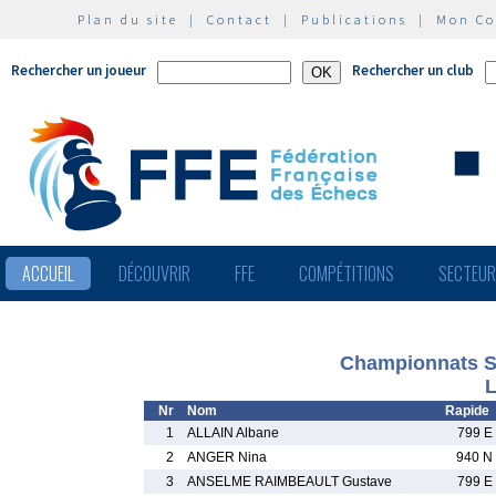
Plan du site
|
Contact
|
Publications
|
Mon C
Rechercher un joueur
Rechercher un club
ACCUEIL
DÉCOUVRIR
FFE
COMPÉTITIONS
SECTEU
Championnats Sc
L
Nr
Nom
Rapide
1
ALLAIN Albane
799 E
2
ANGER Nina
940 N
3
ANSELME RAIMBEAULT Gustave
799 E