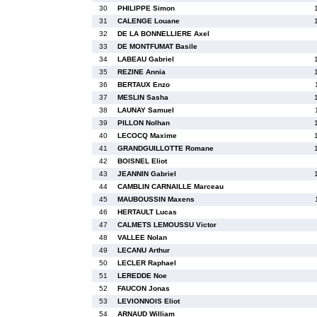
30
PHILIPPE Simon
31
CALENGE Louane
32
DE LA BONNELLIERE Axel
33
DE MONTFUMAT Basile
34
LABEAU Gabriel
35
REZINE Annia
36
BERTAUX Enzo
37
MESLIN Sasha
38
LAUNAY Samuel
39
PILLON Nolhan
40
LECOCQ Maxime
41
GRANDGUILLOTTE Romane
42
BOISNEL Eliot
43
JEANNIN Gabriel
44
CAMBLIN CARNAILLE Marceau
45
MAUBOUSSIN Maxens
46
HERTAULT Lucas
47
CALMETS LEMOUSSU Victor
48
VALLEE Nolan
49
LECANU Arthur
50
LECLER Raphael
51
LEREDDE Noe
52
FAUCON Jonas
53
LEVIONNOIS Eliot
54
ARNAUD William