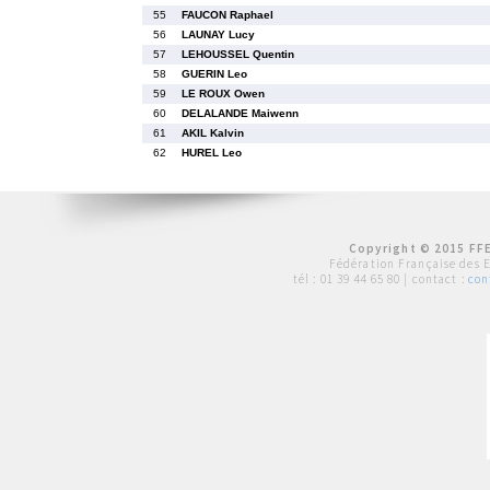
55
FAUCON Raphael
56
LAUNAY Lucy
57
LEHOUSSEL Quentin
58
GUERIN Leo
59
LE ROUX Owen
60
DELALANDE Maiwenn
61
AKIL Kalvin
62
HUREL Leo
Copyright © 2015 FFE
Fédération Française des 
tél :
01 39 44 65 80
| contact :
con