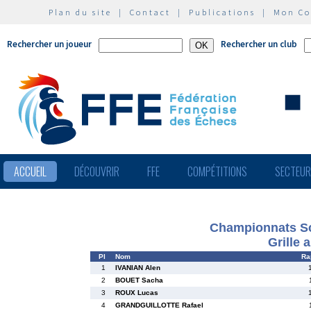
Plan du site
|
Contact
|
Publications
|
Mon C
Rechercher un joueur
Rechercher un club
ACCUEIL
DÉCOUVRIR
FFE
COMPÉTITIONS
SECTEU
Championnats Sco
Grille 
Pl
Nom
Ra
1
IVANIAN Alen
2
BOUET Sacha
3
ROUX Lucas
4
GRANDGUILLOTTE Rafael