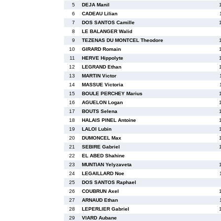
5
DEJA Manil
6
CADEAU Lilian
7
DOS SANTOS Camille
8
LE BALANGER Walid
9
TEZENAS DU MONTCEL Theodore
10
GIRARD Romain
11
HERVE Hippolyte
12
LEGRAND Ethan
13
MARTIN Victor
14
MASSUE Victoria
15
BOULE PERCHEY Marius
16
AGUELON Logan
17
BOUTS Selena
18
HALAIS PINEL Antoine
19
LALOI Lubin
20
DUMONCEL Max
21
SEBIRE Gabriel
22
EL ABED Shahine
23
MUNTIAN Yelyzaveta
24
LEGAILLARD Noe
25
DOS SANTOS Raphael
26
COUBRUN Axel
27
ARNAUD Ethan
28
LEPERLIER Gabriel
29
VIARD Aubane