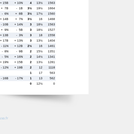
+ 15B
+ 10N
4
13½
1563
+ 7B
- 1B
3½
19½
1664
- 6N
= 8B
3½
17½
1560
+ 14B
= 7N
3½
16
1468
- 10B
+ 14N
3
18½
1563
+ 9N
- 5B
3
18½
1527
+ 13B
- 3N
3
18
1558
+ 17B
= 13N
3
13½
1404
- 11N
= 12B
2½
16
1461
- 8N
- 9B
2
15½
1351
- 5N
= 16N
2
14½
1341
+ 19N
= 15B
2
13½
1281
- 12N
+ 19B
2
12
1118
1
17
563
- 16B
- 17N
1
13
562
0
12½
0
so.fr