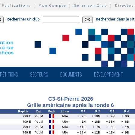
|
Publications
|
Mon Compte
|
Gérer son Club
|
Directeu
Rechercher un club
Rechercher dans le si
PÉTITIONS
SECTEURS
DOCUMENTS
DÉVELOPPEMENT
C3-St-Pierre 2026
Grille américaine après la ronde 6
Rapide
Cat.
Fede
Ligue
R 1
R 2
R 3
R 4
799 E
PpoM
ARA
+ 2B
+ 10N
+ 9N
+ 3B
799 E
PouM
ARA
- 1N
+ 18B
+ 13N
+ 8B
799 E
PouM
ARA
+ 14B
+ 7N
+ 6B
- 1N
799 E
PouM
ARA
+ 17N
+ 12B
+ 11N
+ 9B