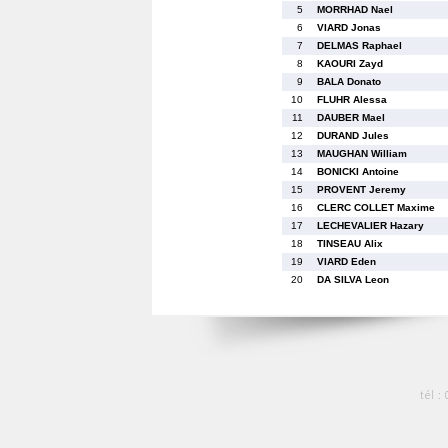
5
MORRHAD Nael
6
VIARD Jonas
7
DELMAS Raphael
8
KAOURI Zayd
9
BALA Donato
10
FLUHR Alessa
11
DAUBER Mael
12
DURAND Jules
13
MAUGHAN William
14
BONICKI Antoine
15
PROVENT Jeremy
16
CLERC COLLET Maxime
17
LECHEVALIER Hazary
18
TINSEAU Alix
19
VIARD Eden
20
DA SILVA Leon
tél :