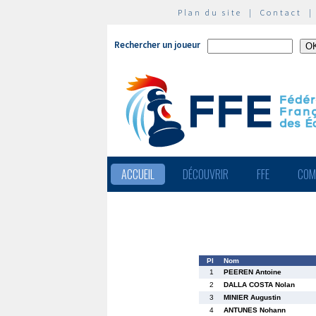
Plan du site
|
Contact
Rechercher un joueur
ACCUEIL
DÉCOUVRIR
FFE
COM
Pl
Nom
1
PEEREN Antoine
2
DALLA COSTA Nolan
3
MINIER Augustin
4
ANTUNES Nohann