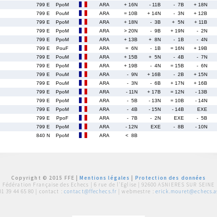
799 E
PpoM
ARA
+ 16N
- 11B
- 7B
+ 18N
799 E
PouM
ARA
= 10B
+ 14N
- 3N
+ 12B
799 E
PpoM
ARA
+ 18N
- 3B
+ 5N
+ 11B
799 E
PpoM
ARA
> 20N
- 9B
+ 19N
- 2N
799 E
PpoM
ARA
+ 13B
+ 8N
- 1B
- 4N
799 E
PouF
ARA
= 6N
- 1B
= 16N
+ 19B
799 E
PouM
ARA
+ 15B
+ 5N
- 4B
- 7N
799 E
PpoM
ARA
+ 19B
- 4N
= 15B
- 6N
799 E
PouM
ARA
- 9N
+ 16B
- 2B
+ 15N
799 E
PouM
ARA
- 3N
- 6B
+ 17N
+ 16B
799 E
PpoM
ARA
- 11N
+ 17B
= 12N
- 13B
799 E
PpoM
ARA
- 5B
- 13N
= 10B
- 14N
799 E
PpoM
ARA
- 4B
- 15N
- 14B
EXE
799 E
PpoF
ARA
- 7B
- 2N
EXE
- 5B
799 E
PpoM
ARA
- 12N
EXE
- 8B
- 10N
840 N
PpoM
ARA
< 8B
Copyright © 2015 FFE |
Mentions légales
|
Protection des données
Fédération Française des Echecs |
6 rue de l'Eglise | 92600 ASNIERES SUR SEINE
01 39 44 65 80
| contact :
contact@ffechecs.fr
| webmestre :
erick.mouret@echecs.as