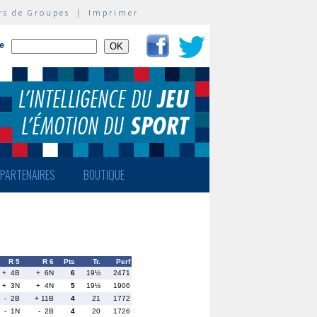
rs de Groupes
|
Imprimer
te
PARTENAIRES
BOUTIQUE
R 5
R 6
Pts
Tr.
Perf
+ 4B
+ 6N
6
19½
2471
+ 3N
+ 4N
5
19½
1906
- 2B
+ 11B
4
21
1772
- 1N
- 2B
4
20
1726