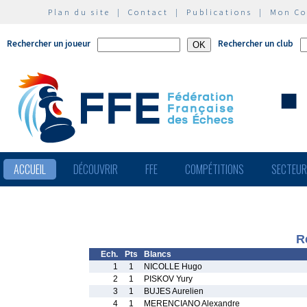
Plan du site
|
Contact
|
Publications
|
Mon C
Rechercher un joueur
Rechercher un club
ACCUEIL
DÉCOUVRIR
FFE
COMPÉTITIONS
SECTEU
R
Ech.
Pts
Blancs
1
1
NICOLLE Hugo
2
1
PISKOV Yury
3
1
BUJES Aurelien
4
1
MERENCIANO Alexandre