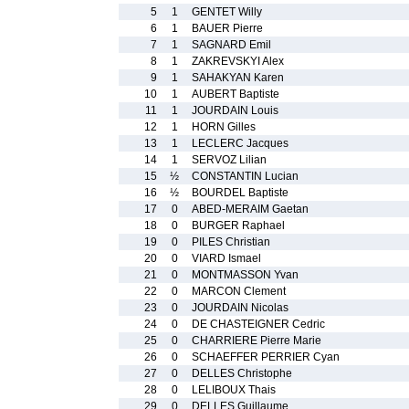
5
1
GENTET Willy
6
1
BAUER Pierre
7
1
SAGNARD Emil
8
1
ZAKREVSKYI Alex
9
1
SAHAKYAN Karen
10
1
AUBERT Baptiste
11
1
JOURDAIN Louis
12
1
HORN Gilles
13
1
LECLERC Jacques
14
1
SERVOZ Lilian
15
½
CONSTANTIN Lucian
16
½
BOURDEL Baptiste
17
0
ABED-MERAIM Gaetan
18
0
BURGER Raphael
19
0
PILES Christian
20
0
VIARD Ismael
21
0
MONTMASSON Yvan
22
0
MARCON Clement
23
0
JOURDAIN Nicolas
24
0
DE CHASTEIGNER Cedric
25
0
CHARRIERE Pierre Marie
26
0
SCHAEFFER PERRIER Cyan
27
0
DELLES Christophe
28
0
LELIBOUX Thais
29
0
DELLES Guillaume