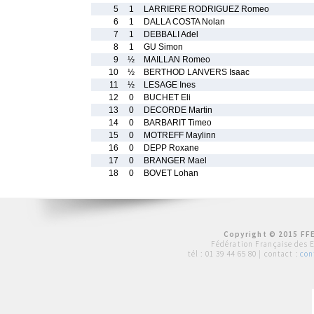
5
1
LARRIERE RODRIGUEZ Romeo
6
1
DALLA COSTA Nolan
7
1
DEBBALI Adel
8
1
GU Simon
9
½
MAILLAN Romeo
10
½
BERTHOD LANVERS Isaac
11
½
LESAGE Ines
12
0
BUCHET Eli
13
0
DECORDE Martin
14
0
BARBARIT Timeo
15
0
MOTREFF Maylinn
16
0
DEPP Roxane
17
0
BRANGER Mael
18
0
BOVET Lohan
Copyright © 2015 FFE
Fédération Française des 
tél :
01 39 44 65 80
| contact :
con