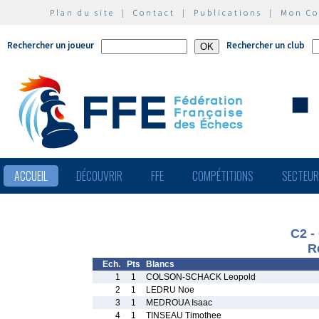
Plan du site
|
Contact
|
Publications
|
Mon C
Rechercher un joueur
Rechercher un club
ACCUEIL
DÉCOUVRIR
FFE
COMPÉTITIONS
SECTEU
C2 -
R
Ech.
Pts
Blancs
1
1
COLSON-SCHACK Leopold
2
1
LEDRU Noe
3
1
MEDROUA Isaac
4
1
TINSEAU Timothee