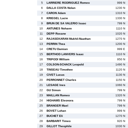
5
LARRIERE RODRIGUEZ Romeo
999 N
6
DALLA COSTA Nolan
1230 N
7
CARON Adam
1310 N
8
KRIEGEL Lucie
1330 N
9
BRUN DE SA VALERIO Isaac
799 N
10
ANTUNES Nohann
1110 N
11
DEPP Roxane
1020 N
12
RAJASEKARAN Mukhil-Naathan
1270 N
13
PERRIN Thea
1200 N
14
CRETU Damian
999 E
15
BERTHOD LANVERS Isaac
1110 N
16
TRIPODI William
950 N
17
COLSON-SCHACK Leopold
1490 N
18
TINSEAU Timothee
1120 N
19
CIVET Lucas
1130 N
20
PERRONNET Charles
1150 N
21
LESAGE Ines
1060 N
22
GU Simon
799 N
23
MAILLAN Romeo
1320 N
24
HIGHAMS Eleonora
799 N
25
BRANGER Mael
799 N
26
BOVET Lohan
999 N
27
BUCHET Eli
1270 N
28
BARBARIT Timeo
920 N
29
GILLOT Theophile
1030 N