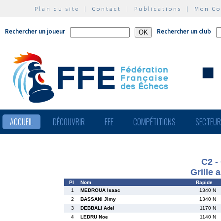
Plan du site
|
Contact
|
Publications
|
Mon C
Rechercher un joueur
Rechercher un club
ACCUEIL
DÉCOUVRIR
FFE
COMPÉTITIONS
SECTEU
C2 -
Grille 
Pl
Nom
Rapide
1
MEDROUA Isaac
1340 N
2
BASSANI Jimy
1340 N
3
DEBBALI Adel
1170 N
4
LEDRU Noe
1140 N