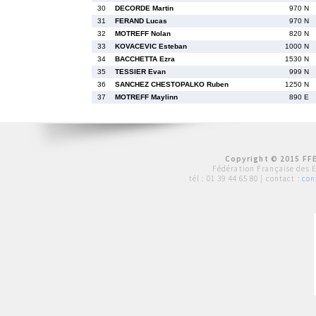
30
DECORDE Martin
970 N
31
FERAND Lucas
970 N
32
MOTREFF Nolan
820 N
33
KOVACEVIC Esteban
1000 N
34
BACCHETTA Ezra
1530 N
35
TESSIER Evan
999 N
36
SANCHEZ CHESTOPALKO Ruben
1250 N
37
MOTREFF Maylinn
890 E
Copyright © 2015 FFE
Fédération Française des 
tél :
01 39 44 65 80
| contact :
con