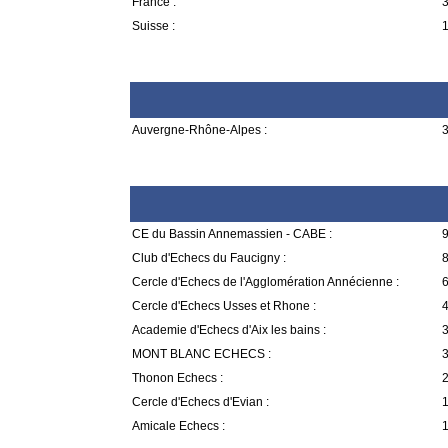
France :
3
Suisse :
1
Auvergne-Rhône-Alpes :
3
CE du Bassin Annemassien - CABE :
9
Club d'Echecs du Faucigny :
8
Cercle d'Echecs de l'Agglomération Annécienne :
6
Cercle d'Echecs Usses et Rhone :
4
Academie d'Echecs d'Aix les bains :
3
MONT BLANC ECHECS :
3
Thonon Echecs :
2
Cercle d'Echecs d'Evian :
1
Amicale Echecs :
1