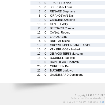
5
0
TRAPPLER Noe
6
0
JOURDAIN Louis
7
0
RENARD Stephane
8
0
KIRAKOSYAN Emil
9
0
CAROBBIO Antoine
10
0
GENTET Willy
11
0
BERNARD Claude
12
0
CANALI Robert
13
0
LAROSA Lino
14
0
DRILLAT Michel
15
0
GROSSET-BOURBANGE Andre
16
0
VAN BRUGGEN Hubert
17
0
JENVOIS TERKI Marceau
18
0
BOURDEL Baptiste
19
0
RAINETEAU Elisabeth
20
0
CHRETIEN Kai
21
0
BUCHER Ludovic
22
0
GAUDISSARD Dominique
Copyright © 2015 FFE
Fédération Française des 
tél :
01 39 44 65 80
| contact :
con