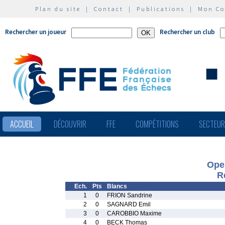
Plan du site
|
Contact
|
Publications
|
Mon C
Rechercher un joueur
Rechercher un club
ACCUEIL
DÉCOUVRIR
FFE
COMPÉTITIONS
SECTEU
Ope
R
Ech.
Pts
Blancs
1
0
FRION Sandrine
2
0
SAGNARD Emil
3
0
CAROBBIO Maxime
4
0
BECK Thomas