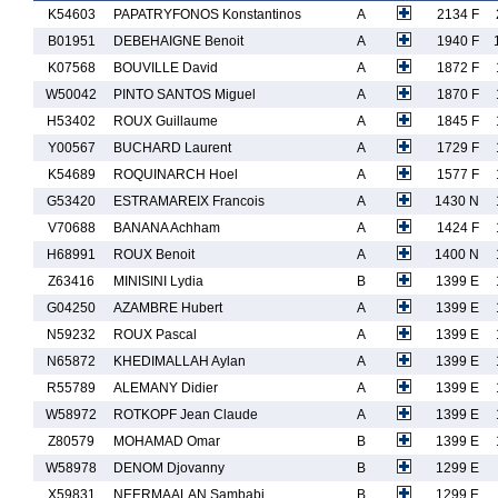
K54603
PAPATRYFONOS Konstantinos
A
2134 F
B01951
DEBEHAIGNE Benoit
A
1940 F
K07568
BOUVILLE David
A
1872 F
W50042
PINTO SANTOS Miguel
A
1870 F
H53402
ROUX Guillaume
A
1845 F
Y00567
BUCHARD Laurent
A
1729 F
K54689
ROQUINARCH Hoel
A
1577 F
G53420
ESTRAMAREIX Francois
A
1430 N
V70688
BANANA Achham
A
1424 F
H68991
ROUX Benoit
A
1400 N
Z63416
MINISINI Lydia
B
1399 E
G04250
AZAMBRE Hubert
A
1399 E
N59232
ROUX Pascal
A
1399 E
N65872
KHEDIMALLAH Aylan
A
1399 E
R55789
ALEMANY Didier
A
1399 E
W58972
ROTKOPF Jean Claude
A
1399 E
Z80579
MOHAMAD Omar
B
1399 E
W58978
DENOM Djovanny
B
1299 E
X59831
NEERMAALAN Sambabi
B
1299 E