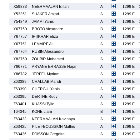
X59833
NEERMAALAN Elilan
A
1299 E
Y53351
SHAKER Amjad
A
1299 E
Y54849
JAMMI Yanis
A
1299 E
Y67750
BROTO Alexandre
B
1299 E
Y67757
IFTIKHAR Eliza
A
1299 E
Y67761
LEMAIRE Ali
A
1299 E
Y67764
RUBIN Alessandro
A
1299 E
Y82769
ZOUBIR Mohamed
A
1299 E
Y86771
ARYANE ERRASSE Hajar
A
1299 E
Y86782
JERFEL Myriam
A
1299 E
Z63389
CHALLAB Mahdi
A
1299 E
Z63390
CHERGUI Yanis
A
1299 E
Z63395
DERTHE Rudy
A
1299 E
Z63401
KUASSI Tylio
A
1299 E
T64345
KONE Liam
B
1299 E
Z63423
NEERMAALAN Kavinaya
A
1299 E
Z63425
PILET-BOUSSION Mathis
A
1299 E
Z63426
POISSON Gregoire
A
1299 E