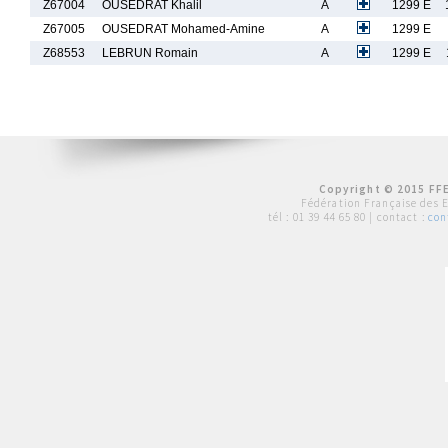
Z67004
OUSEDRAT Khalil
A
1299 E
Z67005
OUSEDRAT Mohamed-Amine
A
1299 E
Z68553
LEBRUN Romain
A
1299 E
Copyright © 2015 FFE
Fédération Française des 
tél :
01 39 44 65 80
| contact :
con