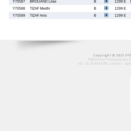
Y70587
BROUAND Lilae
B
1299 E
Y70588
TIZAF Medhi
B
1299 E
Y70589
TIZAF Anis
B
1299 E
Copyright © 2015 FFE
Fédération Française des 
tél :
01 39 44 65 80
| contact :
con