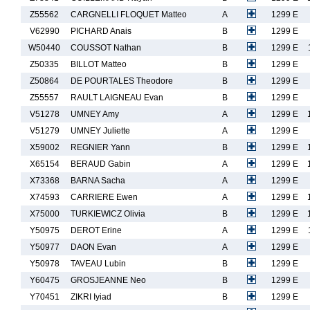
Z55562
CARGNELLI FLOQUET Matteo
A
1299 E
V62990
PICHARD Anais
B
1299 E
W50440
COUSSOT Nathan
B
1299 E
Z50335
BILLOT Matteo
B
1299 E
Z50864
DE POURTALES Theodore
B
1299 E
Z55557
RAULT LAIGNEAU Evan
B
1299 E
V51278
UMNEY Amy
A
1299 E
V51279
UMNEY Juliette
A
1299 E
X59002
REGNIER Yann
B
1299 E
X65154
BERAUD Gabin
A
1299 E
X73368
BARNA Sacha
A
1299 E
X74593
CARRIERE Ewen
A
1299 E
X75000
TURKIEWICZ Olivia
B
1299 E
Y50975
DEROT Erine
A
1299 E
Y50977
DAON Evan
A
1299 E
Y50978
TAVEAU Lubin
B
1299 E
Y60475
GROSJEANNE Neo
B
1299 E
Y70451
ZIKRI Iyiad
B
1299 E