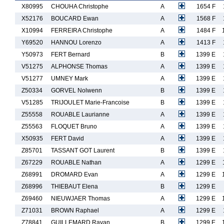
X80995
CHOUHA Christophe
A
1654 F
X52176
BOUCARD Ewan
A
1568 F
X10994
FERREIRA Christophe
A
1484 F
Y69520
HANNOU Lorenzo
A
1413 F
Y50973
FERT Bernard
B
1399 E
V51275
ALPHONSE Thomas
A
1399 E
V51277
UMNEY Mark
A
1399 E
Z50334
GORVEL Nolwenn
B
1399 E
V51285
TRIJOULET Marie-Francoise
B
1399 E
Z55558
ROUABLE Laurianne
A
1399 E
Z55563
FLOQUET Bruno
A
1399 E
X50935
FERT David
A
1399 E
Z85701
TASSANT GOT Laurent
B
1399 E
Z67229
ROUABLE Nathan
A
1299 E
Z68991
DROMARD Evan
A
1299 E
Z68996
THIEBAUT Elena
B
1299 E
Z69460
NIEUWJAER Thomas
A
1299 E
Z71031
BROWN Raphael
A
1299 E
Z78841
GUILLEMARD Rayan
B
1299 E