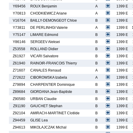
Y69456
ROUX Benjamin
A
1399 E
Y70813
CHODKIEWICZ Ariane
A
1399 E
V16704
BAILLY-DEMONGEOT Chloe
B
1399 E
Y73811
DE PERLINHGI Valerie
A
1399 E
Y75147
LIMARE Edmond
B
1399 E
Y86146
SERGEEV Aleksei
B
1399 E
Z53558
ROLLAND Didier
B
1399 E
Z61927
VICARI Salvatore
B
1399 E
Z61940
RAINOIR-FRANCOIS Thierry
B
1399 E
Z71607
CANALES Renaud
A
1399 E
Z72622
CIBOROWSKA Izabela
A
1399 E
Z79894
CHARPENTIER Dominique
B
1399 E
Z89684
GIORDANA Jean-Baptiste
B
1399 E
Z90580
URBAN Claudie
B
1399 E
Z91190
GAUCHET Stephan
B
1399 E
Z92104
AMIRACH-MARTINET Clotilde
B
1399 E
Z94459
GLISE Lea
B
1399 E
Z94613
MIKOLAJCZAK Michal
B
1399 E