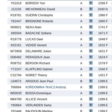
Y01019
BORISOV Yuri
A
2266 F
J12226
MICHONNEAU David
B
2040 N
R18781
GUERIN Christophe
A
1986 F
Y62447
BRIGNONE Roberto
A
1900 F
N06821
NEAU Alain
A
1741 F
X85504
BADACHE Sofiane
A
1671 F
R18778
LUCAS Gael
A
1648 F
K02161
VIZADE Gerard
A
1632 F
W73958
DELAMARE Julien
A
1631 F
D06492
PERAGOUX Jean
A
1624 F
R08752
BERGON Richard
A
1578 F
Y72247
KLAFFLING Gabriel
A
1540 F
C52794
NOIRET Thierry
A
1451 F
L64973
ARGOUD Jean Paul
B
1399 E
T66684
KORDOWINA-TKACZ Andrzej
A
1399 E
W50035
BOSSA Dominique
A
1399 E
W64785
ALLICE Vincent
A
1399 E
Y60664
VERLINDEN Samy
B
1399 E
Y62448
BAUDOUIN Martine
B
1399 E