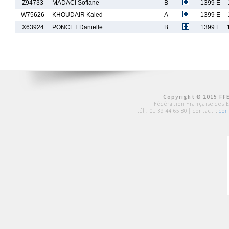
Z94733
MADACI Sofiane
B
1399 E
W75626
KHOUDAIR Kaled
A
1399 E
X63924
PONCET Danielle
B
1399 E
Copyright © 2015 FFE
Fédération Française des 
tél :
01 39 44 65 80
| contact :
con