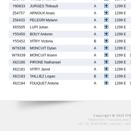
Y80633
JURGES Thibault
A
1299 E
Z54757
ARNOUX Anais
A
1299 E
Z56433
PELEGRI Mylann
A
1299 E
X65505
LUPI Julian
A
1299 E
Y55450
BOUY Antonin
A
1299 E
Y55452
VITRY Victoria
B
1299 E
W79338
MONCUIT Dylan
A
1299 E
W79339
MONCUIT Iloann
A
1299 E
X62180
PIRONE Nathanael
A
1299 E
X62181
VITRY Jarod
A
1299 E
X62183
TAILLIEZ Logan
B
1299 E
X62184
FOUQUET Antone
A
1299 E
Copyright © 2015 FFE
Fédération Française des 
tél :
01 39 44 65 80
| contact :
con