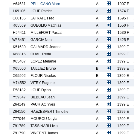
A64631
PELLICANO Marc
A
1907 F
L69106
LOUE Patrice
A
1674 F
G60136
JAFRATE Fred
A
1595 F
R65569
GUEGLIO Matthias
A
1550 F
H54411
MILLEFORT Pascal
A
1530 F
W58451
GARCIA Noa
A
1425 F
K51639
GALMARD Jeanne
A
1399 E
K68816
OUALI Reda
A
1399 E
X65407
LOPEZ Melanie
A
1399 E
X65500
TAILLIEZ Bruno
B
1399 E
X65502
FLOUR Nicolas
B
1399 E
M74552
VITRY Eugene
A
1399 E
P58182
LOUE Dylan
A
1399 E
Y59347
BILBEAU Jean
A
1399 E
Z64149
PAURIAC Yves
A
1399 E
Z64150
HAEZEBAERT Timothe
A
1299 E
Z77046
MOUROU Neyla
A
1299 E
Z91789
TASSINARI Livio
A
1299 E
Z91790
VINCENT James
A
1299 E