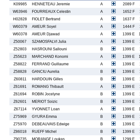
K09985
HENNETEAU Jeremie
A
2089 F
W63946
FOURREAUX Celestin
A
1652 F
H02828
FIOLET Bertrand
A
1637 F
W60379
AMEUR Soyel
A
1444 F
W60378
AMEUR Djawad
A
1399 E
Z50067
SZAMOSFALVI Julia
A
1399 E
Z52803
HASROUNI Sallouni
B
1399 E
Z55623
MARCHAND Konomi
A
1399 E
Z58822
FERRAND Guillaume
A
1399 E
Z58828
GANCIU Aurelia
B
1399 E
Z60811
HARDOUIN Gilles
B
1399 E
Z61691
ROMANG Thibault
A
1399 E
Z61694
ROBIN Jocelyne
B
1399 E
Z62601
MERIOT Soizic
B
1399 E
Z67114
YVONNET Loan
A
1399 E
Z75969
GYURA Emma
B
1399 E
Z75970
DEBEAUVAIS Edwige
B
1399 E
Z86018
RUEFF Michel
B
1399 E
Z90735
MORANGE Loukas
B
1299 E