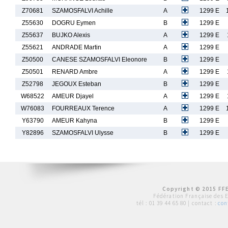
Z70681
SZAMOSFALVI Achille
A
1299 E
Z55630
DOGRU Eymen
B
1299 E
Z55637
BUJKO Alexis
A
1299 E
Z55621
ANDRADE Martin
A
1299 E
Z50500
CANESE SZAMOSFALVI Eleonore
B
1299 E
Z50501
RENARD Ambre
A
1299 E
Z52798
JEGOUX Esteban
B
1299 E
W68522
AMEUR Djayel
A
1299 E
W76083
FOURREAUX Terence
A
1299 E
Y63790
AMEUR Kahyna
B
1299 E
Y82896
SZAMOSFALVI Ulysse
B
1299 E
Copyright © 2015 FFE
Fédération Française des 
tél :
01 39 44 65 80
| contact :
con