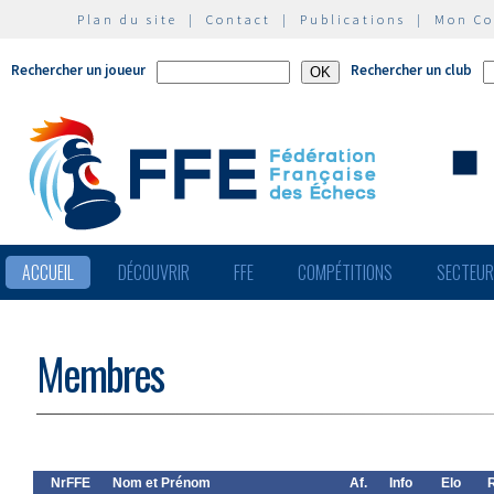
Plan du site
|
Contact
|
Publications
|
Mon C
Rechercher un joueur
Rechercher un club
ACCUEIL
DÉCOUVRIR
FFE
COMPÉTITIONS
SECTEU
Membres
NrFFE
Nom et Prénom
Af.
Info
Elo