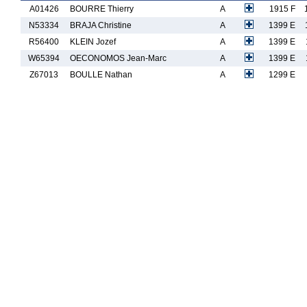
A01426
BOURRE Thierry
A
1915 F
N53334
BRAJA Christine
A
1399 E
R56400
KLEIN Jozef
A
1399 E
W65394
OECONOMOS Jean-Marc
A
1399 E
Z67013
BOULLE Nathan
A
1299 E