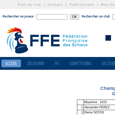
Plan du site
|
Contact
|
Publications
|
Mon C
Rechercher un joueur
Rechercher un club
ACCUEIL
DÉCOUVRIR
FFE
COMPÉTITIONS
SECTEU
Champ
G
Moyenne : 1615
1
Alexandre PEREZ
2
Pierre SOTOS