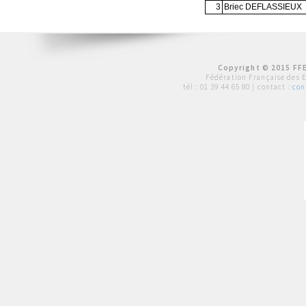
3
Briec DEFLASSIEUX
Copyright © 2015 FFE
Fédération Française des 
tél :
01 39 44 65 80
| contact :
con