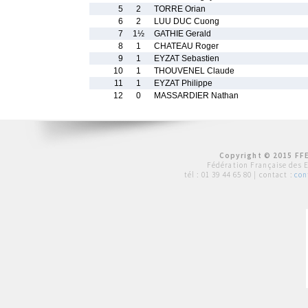
5
2
TORRE Orian
6
2
LUU DUC Cuong
7
1½
GATHIE Gerald
8
1
CHATEAU Roger
9
1
EYZAT Sebastien
10
1
THOUVENEL Claude
11
1
EYZAT Philippe
12
0
MASSARDIER Nathan
Copyright © 2015 FFE
Fédération Française des 
tél :
01 39 44 65 80
| contact :
con