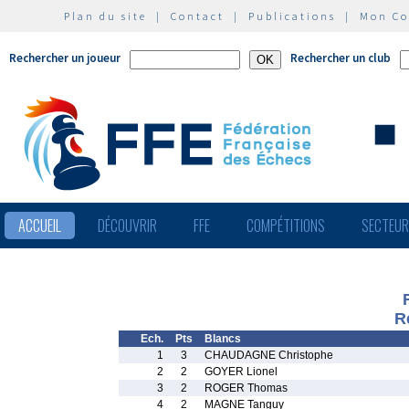
Plan du site
|
Contact
|
Publications
|
Mon C
Rechercher un joueur
Rechercher un club
ACCUEIL
DÉCOUVRIR
FFE
COMPÉTITIONS
SECTEU
R
Ech.
Pts
Blancs
1
3
CHAUDAGNE Christophe
2
2
GOYER Lionel
3
2
ROGER Thomas
4
2
MAGNE Tanguy