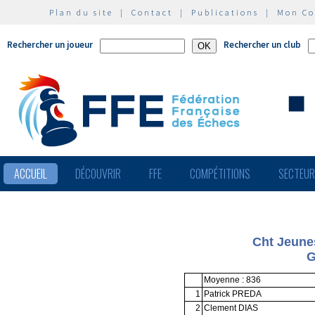
Plan du site
|
Contact
|
Publications
|
Mon C
Rechercher un joueur
Rechercher un club
ACCUEIL
DÉCOUVRIR
FFE
COMPÉTITIONS
SECTEU
Cht Jeunes
G
Moyenne : 836
1
Patrick PREDA
2
Clement DIAS