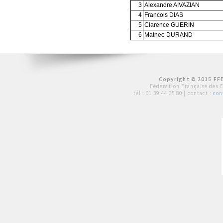
3
Alexandre AIVAZIAN
4
Francois DIAS
5
Clarence GUERIN
6
Matheo DURAND
Copyright © 2015 FFE
Fédération Française des 
tél :
01 39 44 65 80
| contact :
con