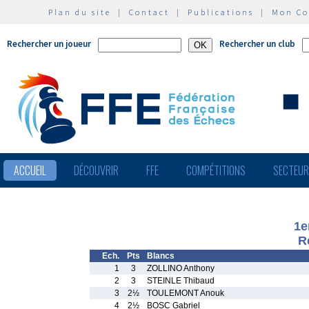
Plan du site
|
Contact
|
Publications
|
Mon C
Rechercher un joueur
Rechercher un club
ACCUEIL
DÉCOUVRIR
FFE
COMPÉTITIONS
SECTEU
1e
R
Ech.
Pts
Blancs
1
3
ZOLLINO Anthony
2
3
STEINLE Thibaud
3
2½
TOULEMONT Anouk
4
2½
BOSC Gabriel