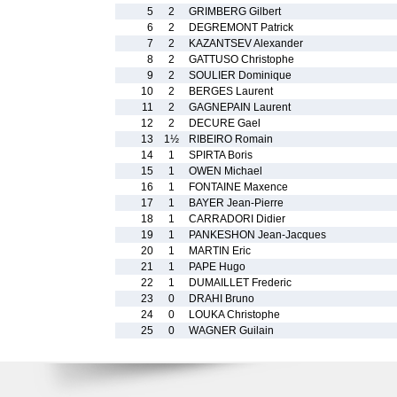
5
2
GRIMBERG Gilbert
6
2
DEGREMONT Patrick
7
2
KAZANTSEV Alexander
8
2
GATTUSO Christophe
9
2
SOULIER Dominique
10
2
BERGES Laurent
11
2
GAGNEPAIN Laurent
12
2
DECURE Gael
13
1½
RIBEIRO Romain
14
1
SPIRTA Boris
15
1
OWEN Michael
16
1
FONTAINE Maxence
17
1
BAYER Jean-Pierre
18
1
CARRADORI Didier
19
1
PANKESHON Jean-Jacques
20
1
MARTIN Eric
21
1
PAPE Hugo
22
1
DUMAILLET Frederic
23
0
DRAHI Bruno
24
0
LOUKA Christophe
25
0
WAGNER Guilain