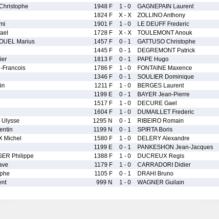
hristophe
1948 F
1 - 0
GAGNEPAIN Laurent
1824 F
X - X
ZOLLINO Anthony
mi
1901 F
1 - 0
LE DEUFF Frederic
ael
1728 F
X - X
TOULEMONT Anouk
OUEL Marius
1457 F
0 - 1
GATTUSO Christophe
1445 F
0 - 1
DEGREMONT Patrick
ier
1813 F
0 - 1
PAPE Hugo
-Francois
1786 F
1 - 0
FONTAINE Maxence
1346 F
0 - 1
SOULIER Dominique
in
1211 F
1 - 0
BERGES Laurent
1199 E
0 - 1
BAYER Jean-Pierre
1517 F
1 - 0
DECURE Gael
1604 F
1 - 0
DUMAILLET Frederic
Ulysse
1295 N
0 - 1
RIBEIRO Romain
ntin
1199 N
0 - 1
SPIRTA Boris
Michel
1580 F
1 - 0
DELERY Alexandre
1199 E
0 - 1
PANKESHON Jean-Jacques
R Philippe
1388 F
1 - 0
DUCREUX Regis
ave
1179 F
1 - 0
CARRADORI Didier
ophe
1105 F
0 - 1
DRAHI Bruno
nt
999 N
1 - 0
WAGNER Guilain