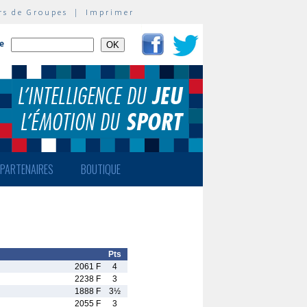
rs de Groupes
|
Imprimer
te
PARTENAIRES
BOUTIQUE
Pts
2061 F
4
2238 F
3
1888 F
3½
2055 F
3