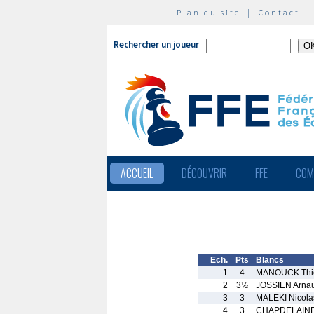
Plan du site
|
Contact
Rechercher un joueur
ACCUEIL
DÉCOUVRIR
FFE
COM
Ech.
Pts
Blancs
1
4
MANOUCK Thie
2
3½
JOSSIEN Arna
3
3
MALEKI Nicola
4
3
CHAPDELAINE