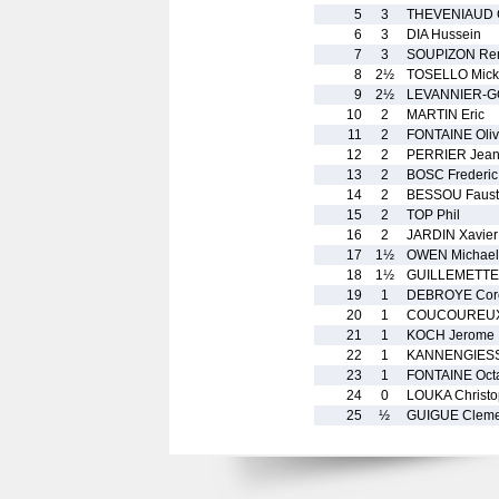
5
3
THEVENIAUD C
6
3
DIA Hussein
7
3
SOUPIZON Re
8
2½
TOSELLO Mick
9
2½
LEVANNIER-G
10
2
MARTIN Eric
11
2
FONTAINE Oliv
12
2
PERRIER Jean
13
2
BOSC Frederic
14
2
BESSOU Faust
15
2
TOP Phil
16
2
JARDIN Xavier
17
1½
OWEN Michael
18
1½
GUILLEMETTE 
19
1
DEBROYE Core
20
1
COUCOUREUX 
21
1
KOCH Jerome
22
1
KANNENGIESSE
23
1
FONTAINE Oct
24
0
LOUKA Christ
25
½
GUIGUE Cleme