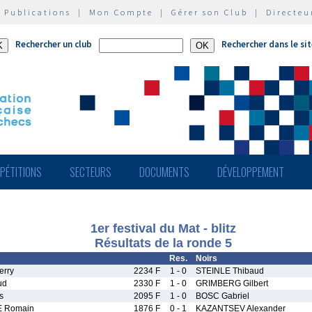
|
Publications
|
Mon Compte
|
Gérer son Club
|
Directeu
Rechercher un club
Rechercher dans le si
PÉTITIONS
SECTEURS
DOCUMENTS
DÉVELOPPEMENT
1er festival du Mat - blitz
Résultats de la ronde 5
Res.
Noirs
rry
2234 F
1 - 0
STEINLE Thibaud
ud
2330 F
1 - 0
GRIMBERG Gilbert
s
2095 F
1 - 0
BOSC Gabriel
 Romain
1876 F
0 - 1
KAZANTSEV Alexander