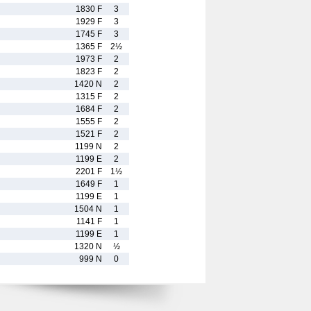
1830 F
3
1929 F
3
1745 F
3
1365 F
2½
1973 F
2
1823 F
2
1420 N
2
1315 F
2
1684 F
2
1555 F
2
1521 F
2
1199 N
2
1199 E
2
2201 F
1½
1649 F
1
1199 E
1
1504 N
1
1141 F
1
1199 E
1
1320 N
½
999 N
0