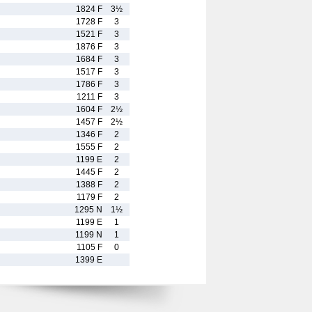
1824 F
3½
1728 F
3
1521 F
3
1876 F
3
1684 F
3
1517 F
3
1786 F
3
1211 F
3
1604 F
2½
1457 F
2½
1346 F
2
1555 F
2
1199 E
2
1445 F
2
1388 F
2
1179 F
2
1295 N
1½
1199 E
1
1199 N
1
1105 F
0
1399 E