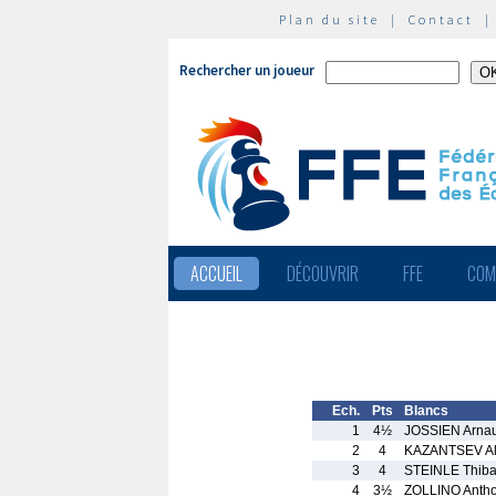
Plan du site
|
Contact
Rechercher un joueur
ACCUEIL
DÉCOUVRIR
FFE
COM
Ech.
Pts
Blancs
1
4½
JOSSIEN Arna
2
4
KAZANTSEV Al
3
4
STEINLE Thib
4
3½
ZOLLINO Anth