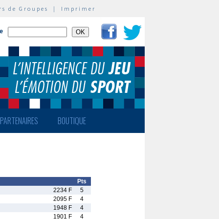
rs de Groupes
|
Imprimer
te
PARTENAIRES
BOUTIQUE
Pts
2234 F
5
2095 F
4
1948 F
4
1901 F
4