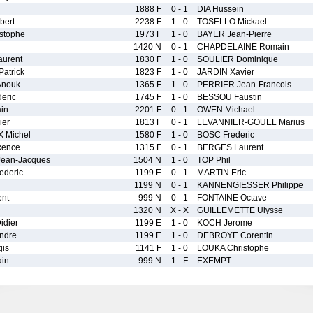
1888 F
0 - 1
DIA Hussein
bert
2238 F
1 - 0
TOSELLO Mickael
stophe
1973 F
1 - 0
BAYER Jean-Pierre
1420 N
0 - 1
CHAPDELAINE Romain
urent
1830 F
1 - 0
SOULIER Dominique
atrick
1823 F
1 - 0
JARDIN Xavier
nouk
1365 F
1 - 0
PERRIER Jean-Francois
eric
1745 F
1 - 0
BESSOU Faustin
in
2201 F
0 - 1
OWEN Michael
ier
1813 F
0 - 1
LEVANNIER-GOUEL Marius
Michel
1580 F
1 - 0
BOSC Frederic
xence
1315 F
0 - 1
BERGES Laurent
ean-Jacques
1504 N
1 - 0
TOP Phil
ederic
1199 E
0 - 1
MARTIN Eric
1199 N
0 - 1
KANNENGIESSER Philippe
nt
999 N
0 - 1
FONTAINE Octave
1320 N
X - X
GUILLEMETTE Ulysse
dier
1199 E
1 - 0
KOCH Jerome
ndre
1199 E
1 - 0
DEBROYE Corentin
is
1141 F
1 - 0
LOUKA Christophe
in
999 N
1 - F
EXEMPT