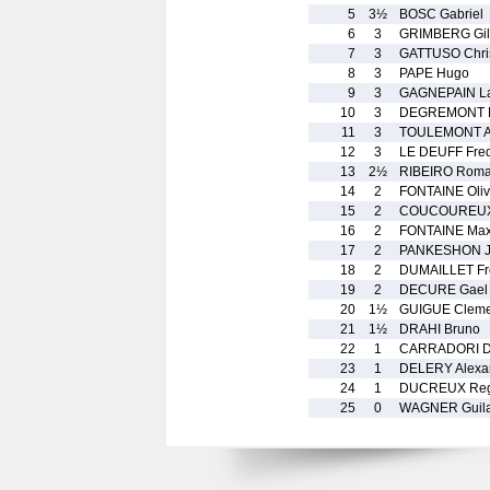
5
3½
BOSC Gabriel
6
3
GRIMBERG Gil
7
3
GATTUSO Chri
8
3
PAPE Hugo
9
3
GAGNEPAIN La
10
3
DEGREMONT P
11
3
TOULEMONT A
12
3
LE DEUFF Fred
13
2½
RIBEIRO Roma
14
2
FONTAINE Oliv
15
2
COUCOUREUX 
16
2
FONTAINE Ma
17
2
PANKESHON J
18
2
DUMAILLET Fr
19
2
DECURE Gael
20
1½
GUIGUE Cleme
21
1½
DRAHI Bruno
22
1
CARRADORI Di
23
1
DELERY Alexa
24
1
DUCREUX Reg
25
0
WAGNER Guila