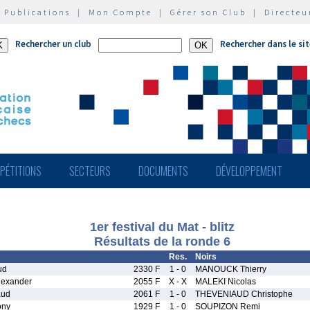
|
Publications
|
Mon Compte
|
Gérer son Club
|
Directeu
Rechercher un club
Rechercher dans le si
PÉTITIONS
SECTEURS
DOCUMENTS
DÉVELOPPEMENT
1er festival du Mat - blitz
Résultats de la ronde 6
Res.
Noirs
ud
2330 F
1 - 0
MANOUCK Thierry
exander
2055 F
X - X
MALEKI Nicolas
aud
2061 F
1 - 0
THEVENIAUD Christophe
ony
1929 F
1 - 0
SOUPIZON Remi