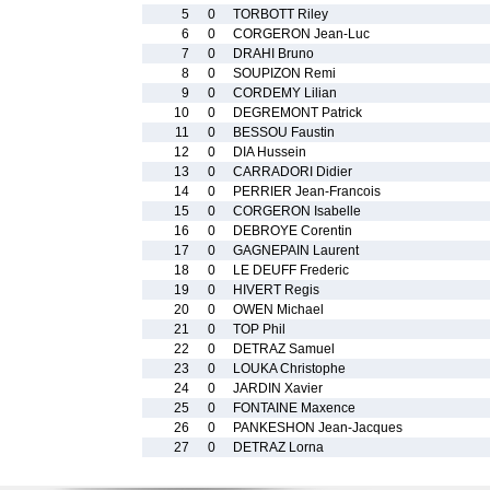
5
0
TORBOTT Riley
6
0
CORGERON Jean-Luc
7
0
DRAHI Bruno
8
0
SOUPIZON Remi
9
0
CORDEMY Lilian
10
0
DEGREMONT Patrick
11
0
BESSOU Faustin
12
0
DIA Hussein
13
0
CARRADORI Didier
14
0
PERRIER Jean-Francois
15
0
CORGERON Isabelle
16
0
DEBROYE Corentin
17
0
GAGNEPAIN Laurent
18
0
LE DEUFF Frederic
19
0
HIVERT Regis
20
0
OWEN Michael
21
0
TOP Phil
22
0
DETRAZ Samuel
23
0
LOUKA Christophe
24
0
JARDIN Xavier
25
0
FONTAINE Maxence
26
0
PANKESHON Jean-Jacques
27
0
DETRAZ Lorna