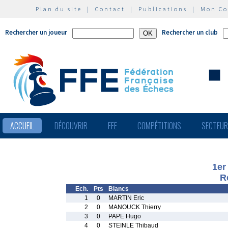
Plan du site
|
Contact
|
Publications
|
Mon C
Rechercher un joueur
Rechercher un club
ACCUEIL
DÉCOUVRIR
FFE
COMPÉTITIONS
SECTEU
1er
R
Ech.
Pts
Blancs
1
0
MARTIN Eric
2
0
MANOUCK Thierry
3
0
PAPE Hugo
4
0
STEINLE Thibaud