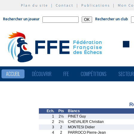
Plan du site
|
Contact
|
Publications
|
Mon C
Rechercher un joueur
Rechercher un club
ACCUEIL
DÉCOUVRIR
FFE
COMPÉTITIONS
SECTEU
R
Ech.
Pts
Blancs
1
2½
PINET Guy
2
2½
CHEVALIER Christian
3
2
MONTESI Didier
4
2
PARROCO Pierre-Jean