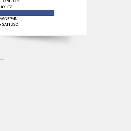
 HUYNH TAN
 JOLIEZ
GAGNEPAIN
he GATTUSO
so.fr