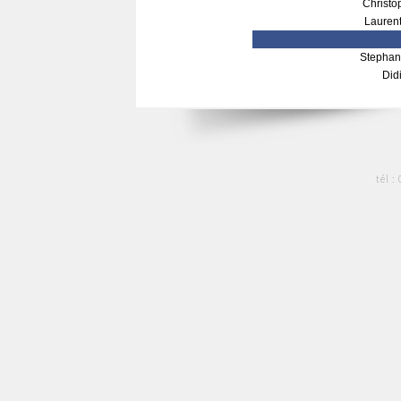
Christ
Lauren
Stepha
Did
tél :