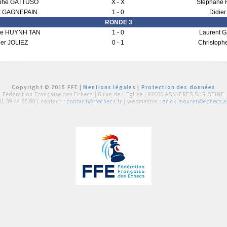
ophe GATTUSO
X - X
Stephane
t GAGNEPAIN
1 - 0
Didier
RONDE 3
ne HUYNH TAN
1 - 0
Laurent 
ier JOLIEZ
0 - 1
Christop
Copyright © 2015 FFE |
Mentions légales
|
Protection des données
Fédération Française des Echecs |
6 rue de l'Eglise | 92600 ASNIERES SUR SEINE
01 39 44 65 80
| contact :
contact@ffechecs.fr
| webmestre :
erick.mouret@echecs.as