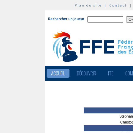
Plan du site
|
Contact
Rechercher un joueur
ACCUEIL
DÉCOUVRIR
FFE
COM
Stepha
Christ