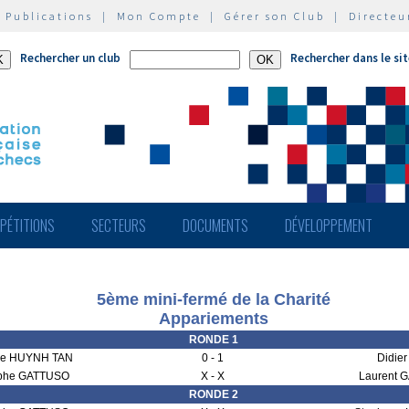
|
Publications
|
Mon Compte
|
Gérer son Club
|
Directeu
Rechercher un club
Rechercher dans le si
PÉTITIONS
SECTEURS
DOCUMENTS
DÉVELOPPEMENT
5ème mini-fermé de la Charité
Appariements
RONDE 1
ne HUYNH TAN
0 - 1
Didier
ophe GATTUSO
X - X
Laurent 
RONDE 2