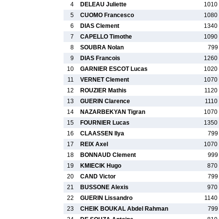
4
DELEAU Juliette
1010
5
CUOMO Francesco
1080
6
DIAS Clement
1340
7
CAPELLO Timothe
1090
8
SOUBRA Nolan
799
9
DIAS Francois
1260
10
GARNIER ESCOT Lucas
1020
11
VERNET Clement
1070
12
ROUZIER Mathis
1120
13
GUERIN Clarence
1110
14
NAZARBEKYAN Tigran
1070
15
FOURNIER Lucas
1350
16
CLAASSEN Ilya
799
17
REIX Axel
1070
18
BONNAUD Clement
999
19
KMIECIK Hugo
870
20
CAND Victor
799
21
BUSSONE Alexis
970
22
GUERIN Lissandro
1140
23
CHEIK BOUKAL Abdel Rahman
799