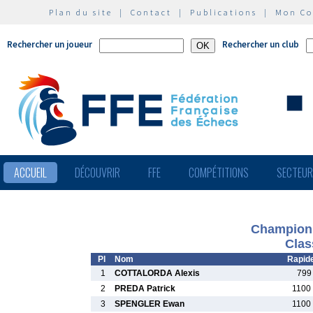
Plan du site
|
Contact
|
Publications
|
Mon C
Rechercher un joueur
Rechercher un club
ACCUEIL
DÉCOUVRIR
FFE
COMPÉTITIONS
SECTEU
Championna
Clas
Pl
Nom
Rapid
1
COTTALORDA Alexis
799
2
PREDA Patrick
1100
3
SPENGLER Ewan
1100