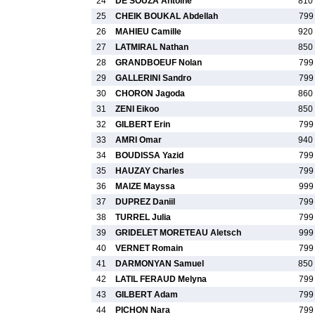
24
DE SOUZA Antoine
810
25
CHEIK BOUKAL Abdellah
799
26
MAHIEU Camille
920
27
LATMIRAL Nathan
850
28
GRANDBOEUF Nolan
799
29
GALLERINI Sandro
799
30
CHORON Jagoda
860
31
ZENI Eikoo
850
32
GILBERT Erin
799
33
AMRI Omar
940
34
BOUDISSA Yazid
799
35
HAUZAY Charles
799
36
MAIZE Mayssa
999
37
DUPREZ Daniil
799
38
TURREL Julia
799
39
GRIDELET MORETEAU Aletsch
999
40
VERNET Romain
799
41
DARMONYAN Samuel
850
42
LATIL FERAUD Melyna
799
43
GILBERT Adam
799
44
PICHON Nara
799