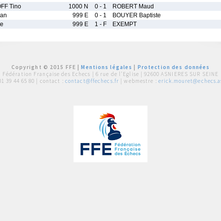
F Tino
1000 N
0 - 1
ROBERT Maud
yan
999 E
0 - 1
BOUYER Baptiste
te
999 E
1 - F
EXEMPT
Copyright © 2015 FFE |
Mentions légales
|
Protection des données
Fédération Française des Echecs |
6 rue de l'Eglise | 92600 ASNIERES SUR SEINE
01 39 44 65 80
| contact :
contact@ffechecs.fr
| webmestre :
erick.mouret@echecs.as