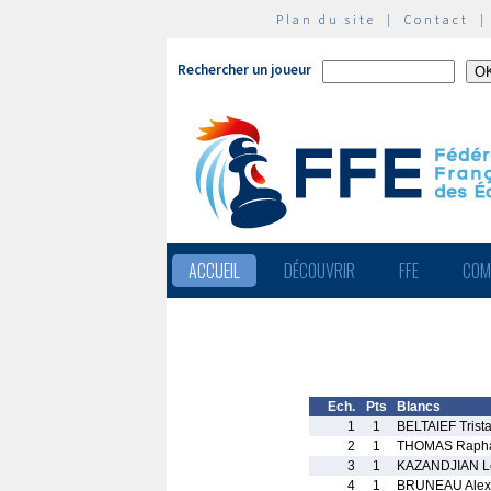
Plan du site
|
Contact
Rechercher un joueur
ACCUEIL
DÉCOUVRIR
FFE
COM
Ech.
Pts
Blancs
1
1
BELTAIEF Trist
2
1
THOMAS Raph
3
1
KAZANDJIAN L
4
1
BRUNEAU Alex