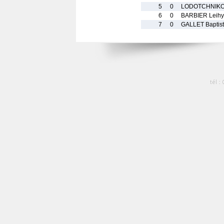
5
0
LODOTCHNIKOF
6
0
BARBIER Leih
7
0
GALLET Baptis
tél :