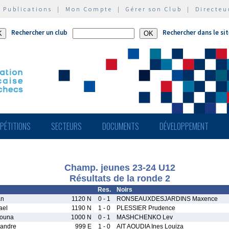
|
Publications
|
Mon Compte
|
Gérer son Club
|
Directeu
Rechercher un club
Rechercher dans le si
PÉTITIONS
SECTEURS
DOCUMENTS
DÉVELOPPEMENT
Champ. jeunes 23-24 U12
Résultats de la ronde 2
Res.
Noirs
an
1120 N
0 - 1
RONSEAUXDESJARDINS Maxence
ael
1190 N
1 - 0
PLESSIER Prudence
ouna
1000 N
0 - 1
MASHCHENKO Lev
andre
999 E
1 - 0
AIT AOUDIA Ines Louiza