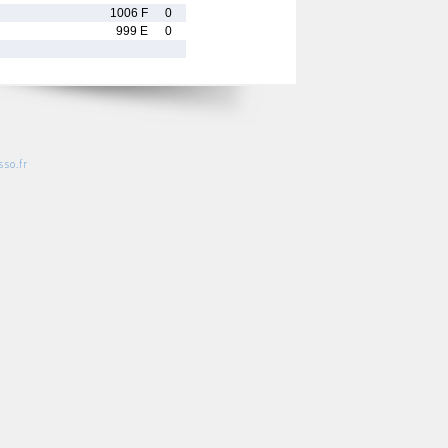
1006 F
0
999 E
0
so.fr