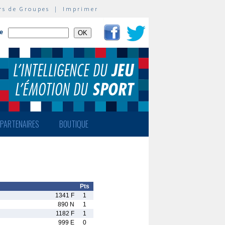
rs de Groupes
|
Imprimer
te
PARTENAIRES
BOUTIQUE
Pts
1341 F
1
890 N
1
1182 F
1
999 E
0