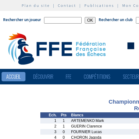
Plan du site
|
Contact
|
Publications
|
Mon C
Rechercher un joueur
Rechercher un club
ACCUEIL
DÉCOUVRIR
FFE
COMPÉTITIONS
SECTEU
Championnat
R
Ech.
Pts
Blancs
1
1
ARTEMENKO Mark
2
1
GUERIN Clarence
3
0
FOURNIER Lucas
4
0
CHORON Jagoda