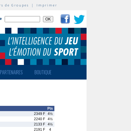
rs de Groupes
|
Imprimer
te
PARTENAIRES
BOUTIQUE
Pts
2349 F
4½
2240 F
4½
2133 F
4½
2191 F
4