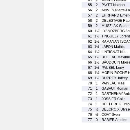
55
2
PAYET Nathan
56
2
ABIVEN Pierre-Lo
57
2
EHRHARD Emeri
58
2
DELESTAGE Rap
59
2
MUSZLAK Gabin
60
1½
LYANDZBERG Ana
61
1½
TINGUELY Loren
62
1½
RAMANANTSOA S
63
1½
LAFON Mathis
64
1½
LINTIGNAT Nils
65
1½
BOILEAU Maxime
66
1½
BAUDOUIN Mois
67
1½
PAUBEL Leny
68
1½
MORIN-ROCHE 
69
1½
DUPREY Joffrey
70
1
PAINEAU Mael
71
1
GABAUT Roman
72
1
DARTHENAY Anto
73
1
JOSSIER Colin
74
1
DECLERCK Timo
75
½
DELCROIX Ulyss
76
½
COAT Sven
77
0
RABIER Antoine