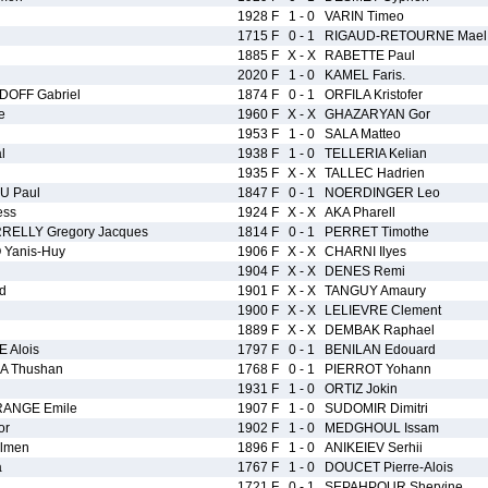
1928 F
1 - 0
VARIN Timeo
1715 F
0 - 1
RIGAUD-RETOURNE Mael
1885 F
X - X
RABETTE Paul
2020 F
1 - 0
KAMEL Faris.
OFF Gabriel
1874 F
0 - 1
ORFILA Kristofer
e
1960 F
X - X
GHAZARYAN Gor
1953 F
1 - 0
SALA Matteo
l
1938 F
1 - 0
TELLERIA Kelian
1935 F
X - X
TALLEC Hadrien
U Paul
1847 F
0 - 1
NOERDINGER Leo
ess
1924 F
X - X
AKA Pharell
ELLY Gregory Jacques
1814 F
0 - 1
PERRET Timothe
Yanis-Huy
1906 F
X - X
CHARNI Ilyes
1904 F
X - X
DENES Remi
d
1901 F
X - X
TANGUY Amaury
1900 F
X - X
LELIEVRE Clement
1889 F
X - X
DEMBAK Raphael
 Alois
1797 F
0 - 1
BENILAN Edouard
A Thushan
1768 F
0 - 1
PIERROT Yohann
1931 F
1 - 0
ORTIZ Jokin
RANGE Emile
1907 F
1 - 0
SUDOMIR Dimitri
or
1902 F
1 - 0
MEDGHOUL Issam
lmen
1896 F
1 - 0
ANIKEIEV Serhii
a
1767 F
1 - 0
DOUCET Pierre-Alois
1721 F
0 - 1
SEPAHPOUR Shervine