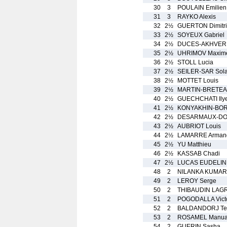
30
3
POULAIN Emilien
31
3
RAYKO Alexis
32
2½
GUERTON Dimitri
33
2½
SOYEUX Gabriel
34
2½
DUCES-AKHVERD
35
2½
UHRIMOV Maxim
36
2½
STOLL Lucia
37
2½
SEILER-SAR Sola
38
2½
MOTTET Louis
39
2½
MARTIN-BRETEA
40
2½
GUECHCHATI Ily
41
2½
KONYAKHIN-BORR
42
2½
DESARMAUX-DO 
43
2½
AUBRIOT Louis
44
2½
LAMARRE Arman
45
2½
YU Matthieu
46
2½
KASSAB Chadi
47
2½
LUCAS EUDELINE
48
2
NILANKA KUMAR
49
2
LEROY Serge
50
2
THIBAUDIN LAG
51
2
POGODALLA Vict
52
2
BALDANDORJ Te
53
2
ROSAMEL Manu
54
2
GUERIN Sasha