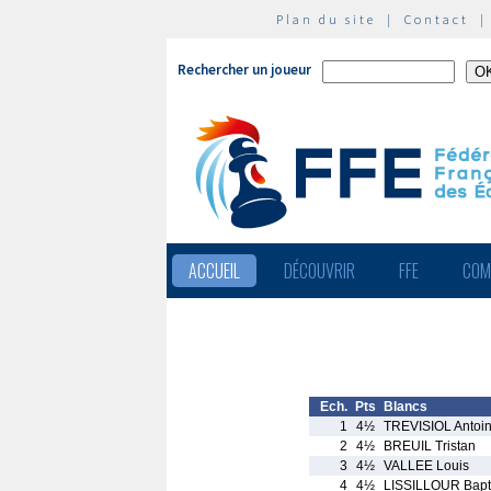
Plan du site
|
Contact
Rechercher un joueur
ACCUEIL
DÉCOUVRIR
FFE
COM
Ech.
Pts
Blancs
1
4½
TREVISIOL Antoi
2
4½
BREUIL Tristan
3
4½
VALLEE Louis
4
4½
LISSILLOUR Bapt