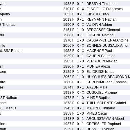
yan
1988 F
0 - 1
DESSYN Timothee
e
2101 F
X - X
FLAGIELLO Francesco
pollo
2053 F
0 - 1
GIBAUD Elian
n
2019 F
0 - 1
REYMANN Nathan
S Thomas
1990 F
X - X
VU DINH Adrien
n
2151 F
1 - 0
BERGASSE Clement
hur
1988 F
0 - 1
EUGENE Nathael
1970 F
1 - 0
CASSAM-CHENAI Antoine
lle
2056 F
X - X
BONFILS-DUSSAUX Anton
USSA Roman
1958 F
X - X
MAXENCE Paul
1939 F
0 - 1
GAUDIN Gauthier
1905 F
1 - 0
PERROUIN Alexian
if
1880 F
0 - 1
MUNIER Alexis
oro
2125 F
1 - 0
EL IDRISSI Ismael
2062 F
1 - 0
HUYGHUES-BEAUFOND Ma
dre
1880 F
0 - 1
GERONIMI Jean-Thomas
re
1874 F
0 - 1
ARZUR Maia
1998 F
X - X
CUSQUEL Maxime
ST Nathan
1978 F
1 - 0
MINDE Baptiste
hael
1878 F
X - X
THILL-SOLENTE Gabriel
L Marius
1945 F
0 - 1
MAUREL Thibaud
o
1858 F
1 - 0
PIRES Oscar
1843 F
0 - 1
AROUSSTAMIAN Albert
ine
1937 F
0 - 1
GREISSLER Raphael
mon
1929 F
0 - 1
DESMET Cyprien