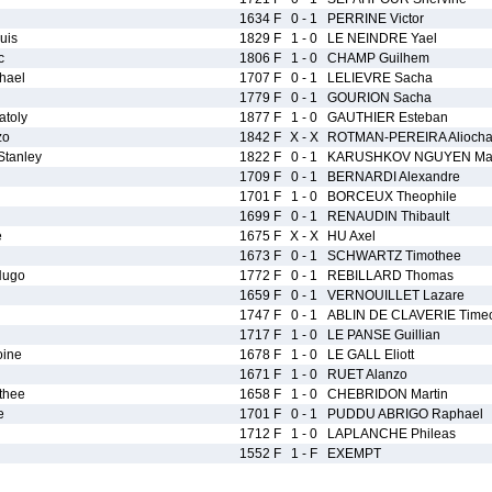
1634 F
0 - 1
PERRINE Victor
uis
1829 F
1 - 0
LE NEINDRE Yael
c
1806 F
1 - 0
CHAMP Guilhem
hael
1707 F
0 - 1
LELIEVRE Sacha
1779 F
0 - 1
GOURION Sacha
toly
1877 F
1 - 0
GAUTHIER Esteban
zo
1842 F
X - X
ROTMAN-PEREIRA Alioch
tanley
1822 F
0 - 1
KARUSHKOV NGUYEN Max
1709 F
0 - 1
BERNARDI Alexandre
1701 F
1 - 0
BORCEUX Theophile
1699 F
0 - 1
RENAUDIN Thibault
e
1675 F
X - X
HU Axel
1673 F
0 - 1
SCHWARTZ Timothee
Hugo
1772 F
0 - 1
REBILLARD Thomas
1659 F
0 - 1
VERNOUILLET Lazare
1747 F
0 - 1
ABLIN DE CLAVERIE Time
1717 F
1 - 0
LE PANSE Guillian
ine
1678 F
1 - 0
LE GALL Eliott
1671 F
1 - 0
RUET Alanzo
thee
1658 F
1 - 0
CHEBRIDON Martin
e
1701 F
0 - 1
PUDDU ABRIGO Raphael
1712 F
1 - 0
LAPLANCHE Phileas
1552 F
1 - F
EXEMPT