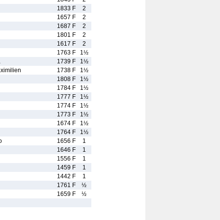
1833 F
2
1657 F
2
1687 F
2
1801 F
2
1617 F
2
1763 F
1½
a
1739 F
1½
imilien
1738 F
1½
1808 F
1½
1784 F
1½
1777 F
1½
1774 F
1½
1773 F
1½
1674 F
1½
1764 F
1½
o
1656 F
1
1646 F
1
1556 F
1
1459 F
1
1442 F
1
1761 F
½
1659 F
½