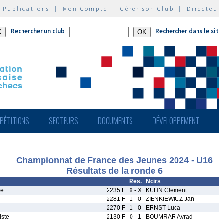
|
Publications
|
Mon Compte
|
Gérer son Club
|
Directeu
Rechercher un club
Rechercher dans le si
PÉTITIONS
SECTEURS
DOCUMENTS
DÉVELOPPEMENT
Championnat de France des Jeunes 2024 - U16
Résultats de la ronde 6
Res.
Noirs
ne
2235 F
X - X
KUHN Clement
2281 F
1 - 0
ZIENKIEWICZ Jan
2270 F
1 - 0
ERNST Luca
iste
2130 F
0 - 1
BOUMRAR Ayrad