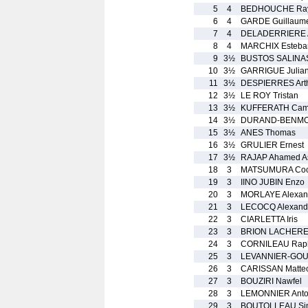
5
4
BEDHOUCHE Ra
6
4
GARDE Guillaum
7
4
DELADERRIERE A
8
4
MARCHIX Esteba
9
3½
BUSTOS SALINA
10
3½
GARRIGUE Julia
11
3½
DESPIERRES Art
12
3½
LE ROY Tristan
13
3½
KUFFERATH Cami
14
3½
DURAND-BENMO
15
3½
ANES Thomas
16
3½
GRULIER Ernest
17
3½
RAJAP Ahamed As
18
3
MATSUMURA Coc
19
3
IINO JUBIN Enzo
20
3
MORLAYE Alexan
21
3
LECOCQ Alexand
22
3
CIARLETTA Iris
23
3
BRION LACHERE
24
3
CORNILEAU Rap
25
3
LEVANNIER-GOUE
26
3
CARISSAN Matte
27
3
BOUZIRI Nawfel
28
3
LEMONNIER Anto
29
3
BOUTOLLEAU Si