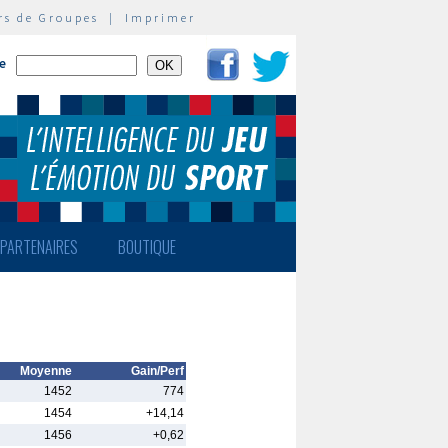
rs de Groupes
|
Imprimer
te
PARTENAIRES
BOUTIQUE
Moyenne
Gain/Perf
1452
774
1454
+14,14
1456
+0,62