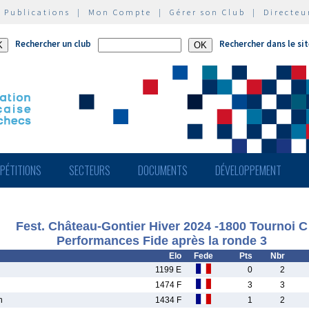
|
Publications
|
Mon Compte
|
Gérer son Club
|
Directeu
Rechercher un club
Rechercher dans le si
PÉTITIONS
SECTEURS
DOCUMENTS
DÉVELOPPEMENT
Fest. Château-Gontier Hiver 2024 -1800 Tournoi C
Performances Fide après la ronde 3
Elo
Fede
Pts
Nbr
1199 E
0
2
1474 F
3
3
n
1434 F
1
2