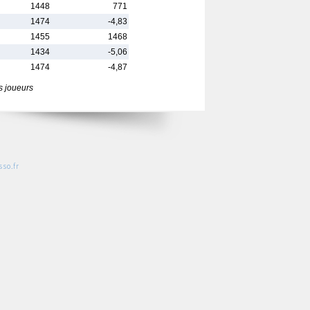
1448
771
1474
-4,83
1455
1468
1434
-5,06
1474
-4,87
s joueurs
so.fr