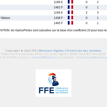
1199 E
0
2
1462 F
0
1
1199 E
2
3
 Marius
1438 F
0
1
1465 F
0
1
TION: les Gains/Pertes sont calculées sur la base d'un coefficient 10 pour tous le
Copyright © 2015 FFE |
Mentions légales
|
Protection des données
Fédération Française des Echecs |
6 rue de l'Eglise | 92600 ASNIERES SUR SEINE
01 39 44 65 80
| contact :
contact@ffechecs.fr
| webmestre :
erick.mouret@echecs.as