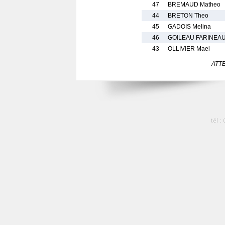
47
BREMAUD Matheo
44
BRETON Theo
45
GADOIS Melina
46
GOILEAU FARINEAU
43
OLLIVIER Mael
ATTEN
tél :