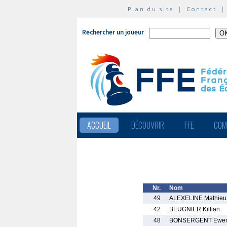
Plan du site
|
Contact
Rechercher un joueur
ACCUEIL
DÉCOUVRIR
FFE
COM
Nr.
Nom
49
ALEXELINE Mathieu
42
BEUGNIER Killian
48
BONSERGENT Ewe