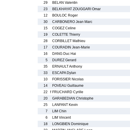
29
BELAN Valentin
23
BELKHAYAT ZOUGGARI Omar
12
BOULOC Roger
30
CARBONERO Jean Marc
15
COGEZ Celine
19
COLETTE Thierry
28
CORBILLET Mathieu
17
COURADIN Jean-Marie
16
DANG Duc Hai
5
DUREZ Gerard
35
ERNAULT Anthony
33
ESCAPA Dylan
10
FORISSIER Nicolas
14
FOVEAU Guillaume
22
f
FRUCHARD Cyrille
20
GARABEDIAN Christophe
25
LANFANT Kevin
7
LIM Chin
6
LIM Vincent
18
LONGBIEN Dominique