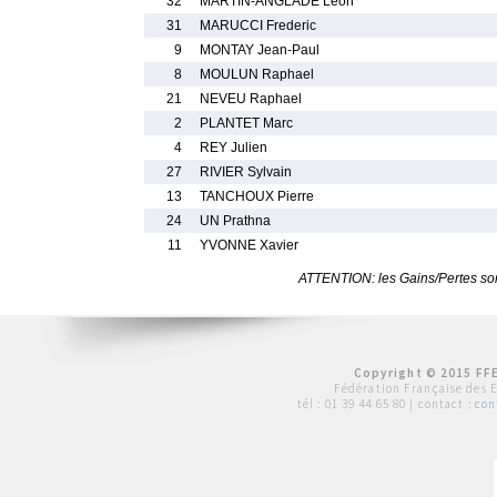
32
MARTIN-ANGLADE Leon
31
MARUCCI Frederic
9
MONTAY Jean-Paul
8
MOULUN Raphael
21
NEVEU Raphael
2
PLANTET Marc
4
REY Julien
27
RIVIER Sylvain
13
TANCHOUX Pierre
24
UN Prathna
11
YVONNE Xavier
ATTENTION: les Gains/Pertes sont
Copyright © 2015 FFE
Fédération Française des 
tél :
01 39 44 65 80
| contact :
con