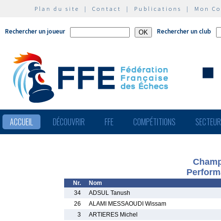
Plan du site
|
Contact
|
Publications
|
Mon C
Rechercher un joueur
Rechercher un club
ACCUEIL
DÉCOUVRIR
FFE
COMPÉTITIONS
SECTEU
Champi
Perform
Nr.
Nom
34
ADSUL Tanush
26
ALAMI MESSAOUDI Wissam
3
ARTIERES Michel