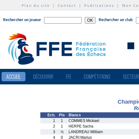
Plan du site
|
Contact
|
Publications
|
Mon C
Rechercher un joueur
Rechercher un club
ACCUEIL
DÉCOUVRIR
FFE
COMPÉTITIONS
SECTEU
Champio
R
Ech.
Pts
Blancs
1
1
COMMES Mickael
2
1
HERPE Sacha
3
½
LANDREAU William
4
0
JACRI Marius