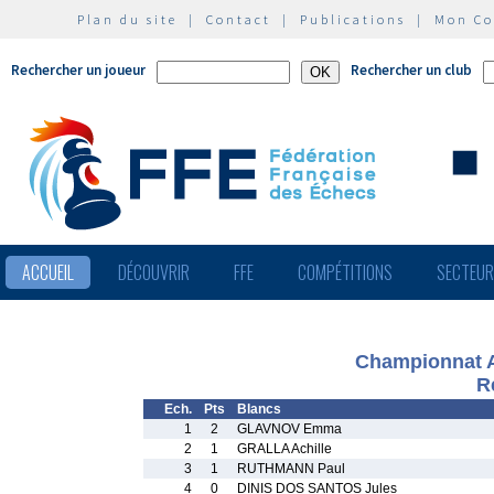
Plan du site
|
Contact
|
Publications
|
Mon C
Rechercher un joueur
Rechercher un club
ACCUEIL
DÉCOUVRIR
FFE
COMPÉTITIONS
SECTEU
Championnat A
R
Ech.
Pts
Blancs
1
2
GLAVNOV Emma
2
1
GRALLA Achille
3
1
RUTHMANN Paul
4
0
DINIS DOS SANTOS Jules