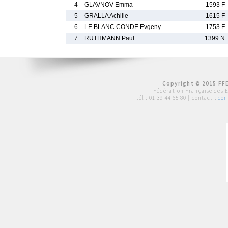
4
GLAVNOV Emma
1593 F
5
GRALLA Achille
1615 F
6
LE BLANC CONDE Evgeny
1753 F
7
RUTHMANN Paul
1399 N
Copyright © 2015 FFE
Fédération Française des 
tél :
01 39 44 65 80
| contact :
con