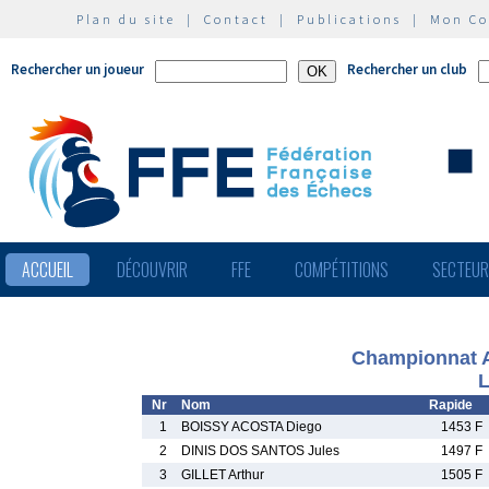
Plan du site
|
Contact
|
Publications
|
Mon C
Rechercher un joueur
Rechercher un club
ACCUEIL
DÉCOUVRIR
FFE
COMPÉTITIONS
SECTEU
Championnat A
L
Nr
Nom
Rapide
1
BOISSY ACOSTA Diego
1453 F
2
DINIS DOS SANTOS Jules
1497 F
3
GILLET Arthur
1505 F