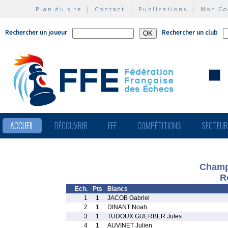
Plan du site
|
Contact
|
Publications
|
Mon C
Rechercher un joueur
Rechercher un club
ACCUEIL
DÉCOUVRIR
FFE
COMPÉTITIONS
SECTEU
Champ
R
Ech.
Pts
Blancs
1
1
JACOB Gabriel
2
1
DINANT Noah
3
1
TUDOUX GUERBER Jules
4
1
AUVINET Julien