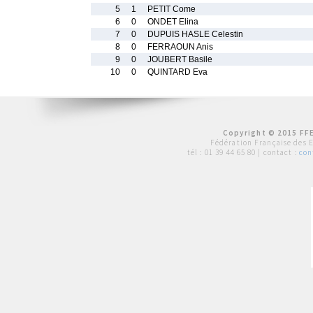
5
1
PETIT Come
6
0
ONDET Elina
7
0
DUPUIS HASLE Celestin
8
0
FERRAOUN Anis
9
0
JOUBERT Basile
10
0
QUINTARD Eva
Copyright © 2015 FFE
Fédération Française des 
tél :
01 39 44 65 80
| contact :
con