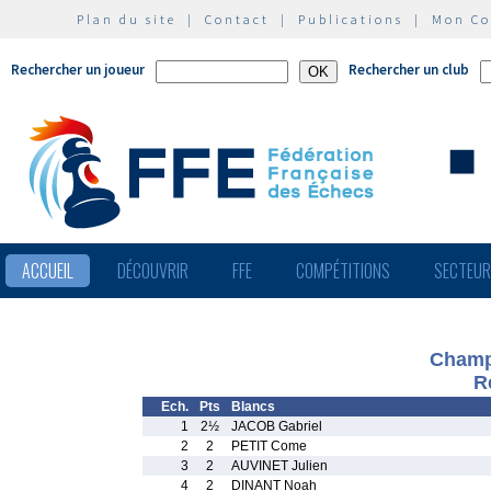
Plan du site
|
Contact
|
Publications
|
Mon C
Rechercher un joueur
Rechercher un club
ACCUEIL
DÉCOUVRIR
FFE
COMPÉTITIONS
SECTEU
Champ
R
Ech.
Pts
Blancs
1
2½
JACOB Gabriel
2
2
PETIT Come
3
2
AUVINET Julien
4
2
DINANT Noah