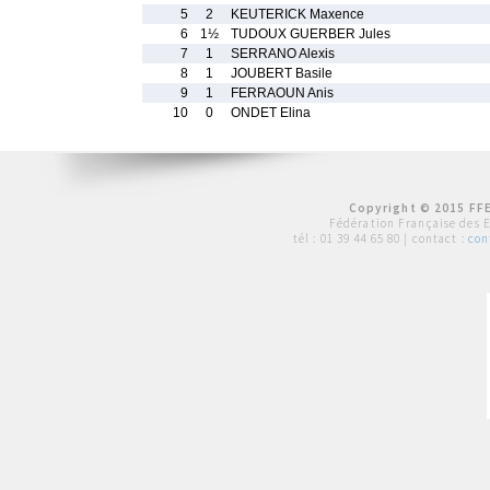
5
2
KEUTERICK Maxence
6
1½
TUDOUX GUERBER Jules
7
1
SERRANO Alexis
8
1
JOUBERT Basile
9
1
FERRAOUN Anis
10
0
ONDET Elina
Copyright © 2015 FFE
Fédération Française des 
tél :
01 39 44 65 80
| contact :
con