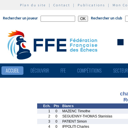
Plan du site
|
Contact
|
Publications
|
Mon C
Rechercher un joueur
Rechercher un club
ACCUEIL
DÉCOUVRIR
FFE
COMPÉTITIONS
SECTEU
cha
R
Ech.
Pts
Blancs
1
0
MAZENC Timothe
2
0
SEGUENNY-THOMAS Stanislas
3
0
PATIENT Simon
4
0
IPPOLITI Charles