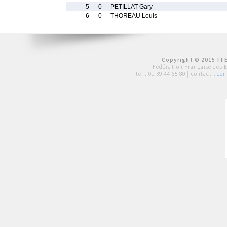
5
0
PETILLAT Gary
6
0
THOREAU Louis
Copyright © 2015 FFE
Fédération Française des 
tél :
01 39 44 65 80
| contact :
con