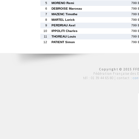
5
MORENO Remi
799 
6
DEBROISE Marceau
799 
7
MAZENC Timothe
799 
8
MARTEL Lorick
799 
9
PERDRIAU Axel
799 
10
IPPOLITI Charles
799 
11
THOREAU Louis
799 
12
PATIENT Simon
799 
Copyright © 2015 FFE
Fédération Française des 
tél :
01 39 44 65 80
| contact :
con