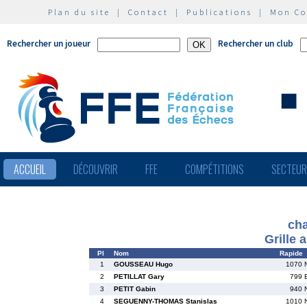
Plan du site
|
Contact
|
Publications
|
Mon C
Rechercher un joueur
Rechercher un club
ACCUEIL
DÉCOUVRIR
FFE
COMPÉTITIONS
SECTEU
cha
Grille 
Pl
Nom
Rapide
1
GOUSSEAU Hugo
1070 
2
PETILLAT Gary
799 
3
PETIT Gabin
940 
4
SEGUENNY-THOMAS Stanislas
1010 