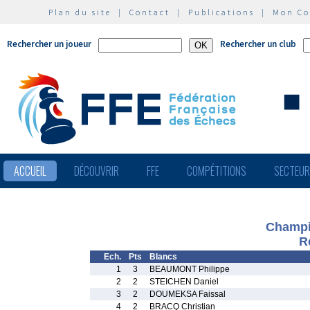
Plan du site
|
Contact
|
Publications
|
Mon C
Rechercher un joueur
Rechercher un club
ACCUEIL
DÉCOUVRIR
FFE
COMPÉTITIONS
SECTEU
Champio
R
Ech.
Pts
Blancs
1
3
BEAUMONT Philippe
2
2
STEICHEN Daniel
3
2
DOUMEKSA Faissal
4
2
BRACQ Christian