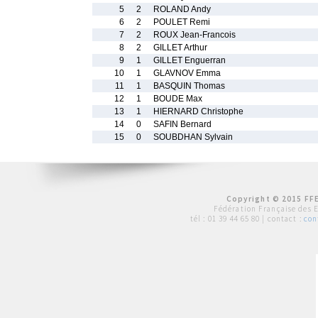
5
2
ROLAND Andy
6
2
POULET Remi
7
2
ROUX Jean-Francois
8
2
GILLET Arthur
9
1
GILLET Enguerran
10
1
GLAVNOV Emma
11
1
BASQUIN Thomas
12
1
BOUDE Max
13
1
HIERNARD Christophe
14
0
SAFIN Bernard
15
0
SOUBDHAN Sylvain
Copyright © 2015 FFE
Fédération Française des 
tél :
01 39 44 65 80
| contact :
con