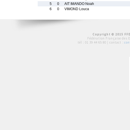
5
0
AIT IMANDO Noah
6
0
VIMOND Louca
Copyright © 2015 FFE
Fédération Française des 
tél :
01 39 44 65 80
| contact :
con