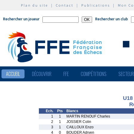
Plan du site
|
Contact
|
Publications
|
Mon C
Rechercher un joueur
Rechercher un club
ACCUEIL
DÉCOUVRIR
FFE
COMPÉTITIONS
SECTEU
U18
R
Ech.
Pts
Blancs
1
1
MARTIN RENOUF Charles
2
1
JOSSIER Colin
3
1
CAILLOUX Enzo
4
0
BOUDER Adryen