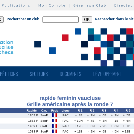
|
Publications
|
Mon Compte
|
Gérer son Club
|
Directeu
Rechercher un club
Rechercher dans le si
PÉTITIONS
SECTEURS
DOCUMENTS
DÉVELOPPEMENT
rapide feminin vaucluse
Grille américaine après la ronde 7
Rapide
Cat.
Fede
Ligue
R 1
R 2
R 3
R 4
R 5
1853 F
SenF
PAC
+ 8B
+ 7N
+ 6B
+ 2N
+ 5B
1863 F
SepF
PAC
+ 10N
+ 4B
+ 3N
- 1B
+ 6N
1469 F
CadF
PAC
+ 12B
+ 8N
- 2B
+ 6N
+ 7B
1533 F
SenF
PAC
+ 11B
- 2N
+ 9B
- 5N
+ 12B