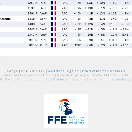
a
1260 N
PupF
PAC
- 7B
EXE
+ 10N
+ 4B
- 1N
1537 F
SepF
PAC
+ 9N
+ 13B
- 1N
- 3B
- 2B
1491 F
VetF
PAC
+ 5N
- 1B
+ 13N
+ 10B
- 3N
aranta
1415 F
BenF
PAC
- 1N
- 3B
- 11N
EXE
+ 9B
1403 F
VetF
PAC
- 6B
+ 12N
- 4N
+ 13B
- 8N
1443 F
VetF
PAC
- 2B
+ 11N
- 5B
- 7N
+ 13N
1340 N
VetF
PAC
- 4N
- 10B
+ 8B
- 12N
EXE
999 N
PupF
PAC
- 3N
- 9B
EXE
+ 11B
- 4N
880 N
PupF
PAC
EXE
- 6N
- 7B
- 9N
- 10B
Copyright © 2015 FFE |
Mentions légales
|
Protection des données
Fédération Française des Echecs |
6 rue de l'Eglise | 92600 ASNIERES SUR SEINE
01 39 44 65 80
| contact :
contact@ffechecs.fr
| webmestre :
erick.mouret@echecs.as