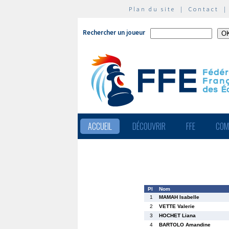
Plan du site
|
Contact
Rechercher un joueur
ACCUEIL
DÉCOUVRIR
FFE
COM
Pl
Nom
1
MAMAH Isabelle
2
VETTE Valerie
3
HOCHET Liana
4
BARTOLO Amandine