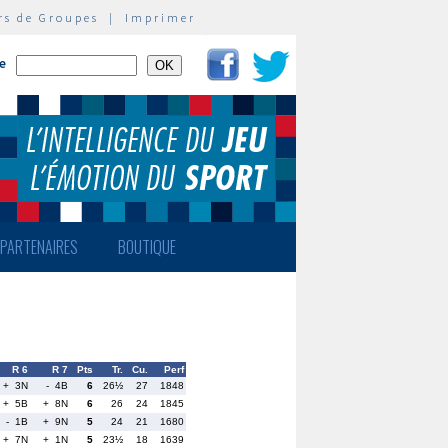
rs de Groupes
|
Imprimer
te
PARTENAIRES
BOUTIQUE
R 6
R 7
Pts
Tr.
Cu.
Perf
+ 3N
- 4B
6
26½
27
1848
+ 5B
+ 8N
6
26
24
1845
- 1B
+ 9N
5
24
21
1680
+ 7N
+ 1N
5
23½
18
1639