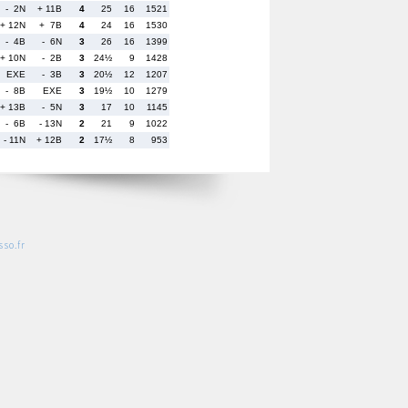
- 2N
+ 11B
4
25
16
1521
+ 12N
+ 7B
4
24
16
1530
- 4B
- 6N
3
26
16
1399
+ 10N
- 2B
3
24½
9
1428
EXE
- 3B
3
20½
12
1207
- 8B
EXE
3
19½
10
1279
+ 13B
- 5N
3
17
10
1145
- 6B
- 13N
2
21
9
1022
- 11N
+ 12B
2
17½
8
953
so.fr