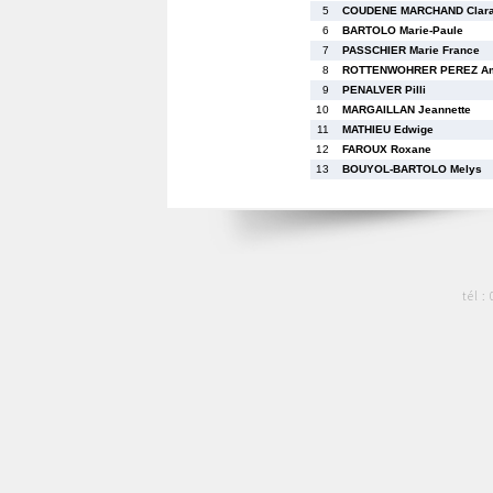
5
COUDENE MARCHAND Clar
6
BARTOLO Marie-Paule
7
PASSCHIER Marie France
8
ROTTENWOHRER PEREZ Am
9
PENALVER Pilli
10
MARGAILLAN Jeannette
11
MATHIEU Edwige
12
FAROUX Roxane
13
BOUYOL-BARTOLO Melys
tél :